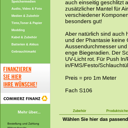
auch einseitig geschlitzt
Speichermedien
zusätzlicher Mantel für A
Audio, Video & Foto
verschiedener Komponent
Medien & Zubehör
besonders gut!
Tinte,Toner & Papier
Modding
Aber natürlich sind auch 
Kabel & Zubehör
und der Phantasie keine
Batterien & Akkus
Aussendurchmesser und 
Gebrauchtmarkt
enge Biegeradien. Der Sch
UV-Licht rot. Für Push In
in/FMS/Festo/Schlauchtü
Preis = pro 1m Meter
Fach S106
Zubehör
Produktsiche
Mehr über...
Wählen Sie hier das passen
Bestellung und Zahlung
Widerrufsrecht