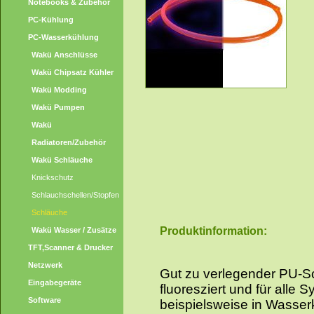
Notebooks & Zubehör
PC-Kühlung
PC-Wasserkühlung
Wakü Anschlüsse
Wakü Chipsatz Kühler
Wakü Modding
Wakü Pumpen
Wakü
Radiatoren/Zubehör
Wakü Schläuche
Knickschutz
Schlauchschellen/Stopfen
Schläuche
Produktinformation:
Wakü Wasser / Zusätze
TFT,Scanner & Drucker
Netzwerk
Gut zu verlegender PU-Sc
Eingabegeräte
fluoresziert und für alle 
Software
beispielsweise in Wasser