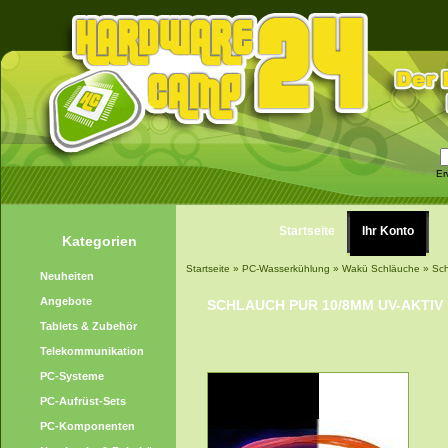
Er
Startseite
Ihr Konto
Kategorien
Startseite
»
PC-Wasserkühlung
»
Wakü Schläuche
»
Sc
Neuheiten
Angebote
SCHLAUCH PUR 10/8MM UV-AKTIV
Tablets & Zubehör
Telekommunikation
PC-Systeme
PC-Aufrüst-Sets
PC-Komponenten