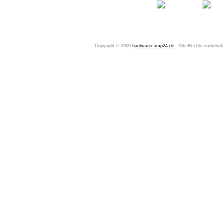
Startseite
Ihr Konto
Copyright © 2009
hardwarecamp24.de
- Alle Rechte vorbeha