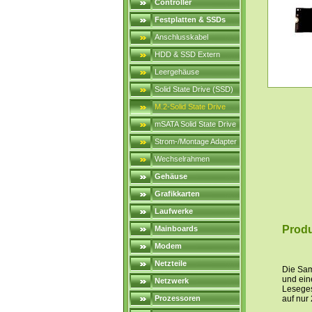
Controller
Festplatten & SSDs
Anschlusskabel
HDD & SSD Extern
Leergehäuse
Solid State Drive (SSD)
M.2-Solid State Drive
mSATA Solid State Drive
Strom-/Montage Adapter
Wechselrahmen
Gehäuse
Grafikkarten
Laufwerke
Produ
Mainboards
Modem
Netzteile
Die Sam
und ein
Netzwerk
Leseges
Prozessoren
auf nur