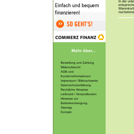
In der unt
entspreche
Warenkorb 
nocheinma
Mehr über...
Bestellung und Zahlung
Widerrufsrecht
AGB und
Kundeninformationen
Impressum / Bildnachweise
Datenschutzerklärung
Rechtliche Hinweise
Lieferzeit / Versandkosten
Hinweise zur
Batterieentsorgung
Sitemap
Kontakt