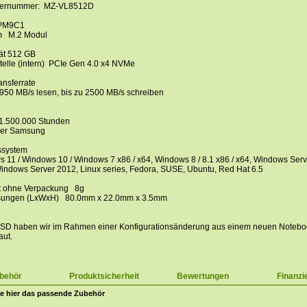
llernummer: MZ-VL8512D
 PM9C1
m M.2 Modul
ät 512 GB
stelle (intern) PCIe Gen 4.0 x4 NVMe
ansferrate
4950 MB/s lesen, bis zu 2500 MB/s schreiben
.500.000 Stunden
ler Samsung
ssystem
 11 / Windows 10 / Windows 7 x86 / x64, Windows 8 / 8.1 x86 / x64, Windows Serv
indows Server 2012, Linux series, Fedora, SUSE, Ubuntu, Red Hat 6.5
t ohne Verpackung 8g
ungen (LxWxH) 80.0mm x 22.0mm x 3.5mm
SD haben wir im Rahmen einer Konfigurationsänderung aus einem neuen Notebo
ut.
behör
Produktsicherheit
Bewertungen
Finanzi
e hier das passende Zubehör