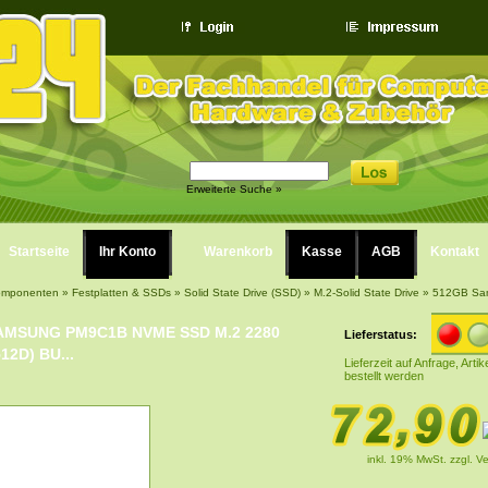
Erweiterte Suche »
Startseite
Ihr Konto
Warenkorb
Kasse
AGB
Kontakt
omponenten
»
Festplatten & SSDs
»
Solid State Drive (SSD)
»
M.2-Solid State Drive
»
512GB Sa
80 (MZ-VL8512D) bulk M-Key /
AMSUNG PM9C1B NVME SSD M.2 2280
Lieferstatus:
12D) BU...
Lieferzeit auf Anfrage, Arti
bestellt werden
inkl. 19% MwSt.
zzgl. V