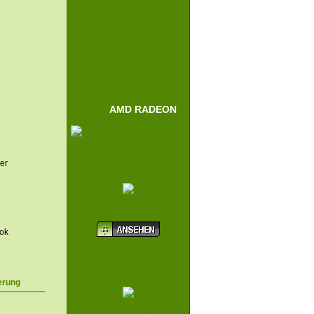
AMD RADEON
er
CHERRY DESKTOP DC
2000 DEUTSCH - USB ...
ok
erung
INTEL LAMINAR KÜHLER