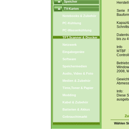
Speicher
Herste
TV-Karten
Serie
Baufor
Notebooks & Zubehör
Kapazit
PC-Kühlung
Schnitt
PC-Wasserkühlung
Datentr
TFT,Scanner & Drucker
bis zu 
Netzwerk
Info
MTBF 1
Eingabegeräte
Control
Software
Betrieb
Speichermedien
Windows
2008, W
Audio, Video & Foto
Gewich
Medien & Zubehör
Abmess
Tinte,Toner & Papier
Info:
Modding
Diese S
ausgeba
Kabel & Zubehör
Batterien & Akkus
Zu
Gebrauchtmarkt
Wählen Si