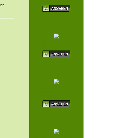
SOCKEL 1700 RM1<...
den
BE QUIET! LÜFTER LIGHT
WINGS LX REVER...
MICROSOFT WIRED
DESKTOP SET 600
SCHWARZ
TRANSCEND MICROSDHC