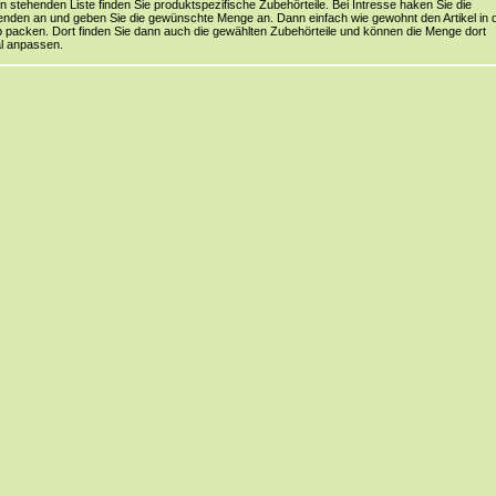
en stehenden Liste finden Sie produktspezifische Zubehörteile. Bei Intresse haken Sie die
nden an und geben Sie die gewünschte Menge an. Dann einfach wie gewohnt den Artikel in 
packen. Dort finden Sie dann auch die gewählten Zubehörteile und können die Menge dort
l anpassen.