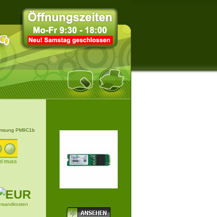
msung PM9C1b
kel muss
256GB SK HYNIX BC901
M.2 2280 SSD MOD...
ersandkosten