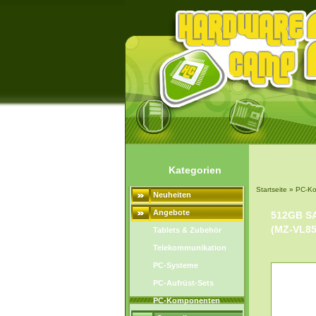
Kategorien
Startseite
»
PC-K
Neuheiten
NVMe SSD M.2 22
Angebote
512GB S
(MZ-VL85
Tablets & Zubehör
Telekommunikation
PC-Systeme
PC-Aufrüst-Sets
PC-Komponenten