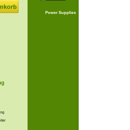
Power Supplies
ng
ung
iter