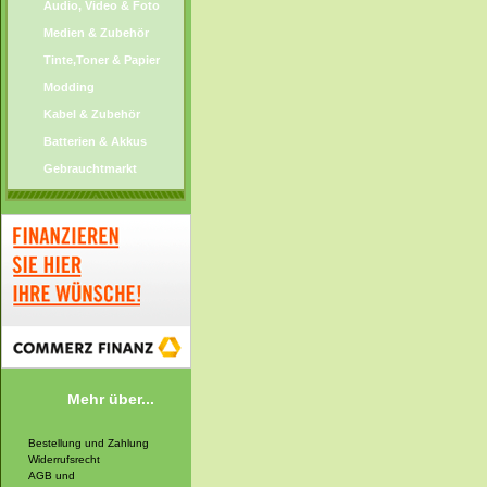
Audio, Video & Foto
Medien & Zubehör
Tinte,Toner & Papier
Modding
Kabel & Zubehör
Batterien & Akkus
Gebrauchtmarkt
Mehr über...
Bestellung und Zahlung
Widerrufsrecht
AGB und