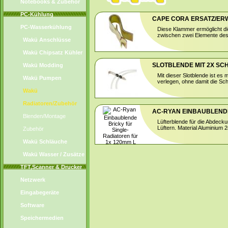
Notebooks & Zubehör
PC-Kühlung
CAPE CORA ERSATZ/E
PC-Wasserkühlung
Diese Klammer ermöglicht di
zwischen zwei Elemente des 
Wakü Anschlüsse
Wakü Chipsatz Kühler
SLOTBLENDE MIT 2X 
Wakü Modding
Mit dieser Slotblende ist e
Wakü Pumpen
verlegen, ohne damit die Sc
Wakü
Radiatoren/Zubehör
AC-RYAN EINBAUBLENDE 
Blenden/Montage
Lüfterblende für die Abdec
Lüftern. Material Aluminium
Zubehör
Wakü Schläuche
Wakü Wasser / Zusätze
TFT,Scanner & Drucker
Netzwerk
Eingabegeräte
Software
Speichermedien