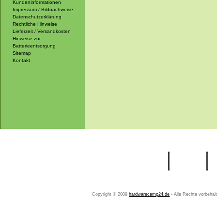
Kundeninformationen
Impressum / Bildnachweise
Datenschutzerklärung
Rechtliche Hinweise
Lieferzeit / Versandkosten
Hinweise zur
Batterieentsorgung
Sitemap
Kontakt
Startseite
Ihr Konto
Copyright © 2009
hardwarecamp24.de
- Alle Rechte vorbeha