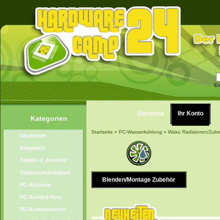
Er
Startseite
Ihr Konto
Kategorien
Startseite
»
PC-Wasserkühlung
»
Wakü Radiatoren/Zub
Neuheiten
Angebote
Tablets & Zubehör
Telekommunikation
Blenden/Montage Zubehör
PC-Systeme
PC-Aufrüst-Sets
PC-Komponenten