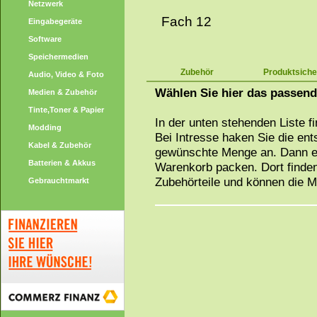
Netzwerk
Fach 12
Eingabegeräte
Software
Speichermedien
Zubehör
Produktsiche
Audio, Video & Foto
Wählen Sie hier das passen
Medien & Zubehör
Tinte,Toner & Papier
In der unten stehenden Liste f
Modding
Bei Intresse haken Sie die en
Kabel & Zubehör
gewünschte Menge an. Dann ei
Batterien & Akkus
Warenkorb packen. Dort finden
Zubehörteile und können die 
Gebrauchtmarkt