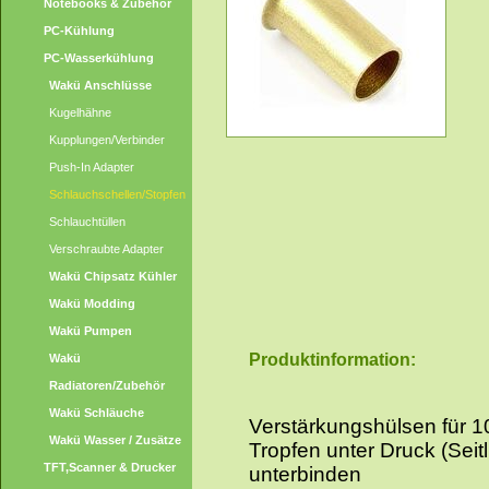
Notebooks & Zubehör
PC-Kühlung
PC-Wasserkühlung
Wakü Anschlüsse
Kugelhähne
Kupplungen/Verbinder
Push-In Adapter
Schlauchschellen/Stopfen
Schlauchtüllen
Verschraubte Adapter
Wakü Chipsatz Kühler
Wakü Modding
Wakü Pumpen
Produktinformation:
Wakü
Radiatoren/Zubehör
Wakü Schläuche
Verstärkungshülsen für 
Wakü Wasser / Zusätze
Tropfen unter Druck (Se
TFT,Scanner & Drucker
unterbinden