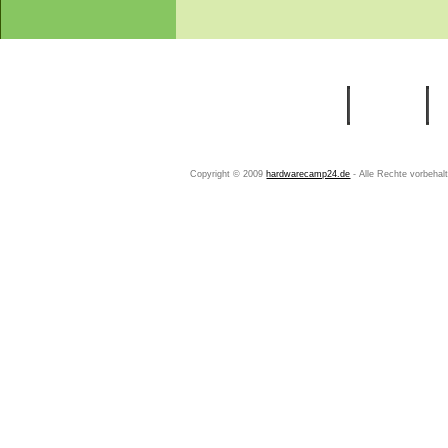
Startseite
Ihr Konto
Copyright © 2009
hardwarecamp24.de
- Alle Rechte vorbeha