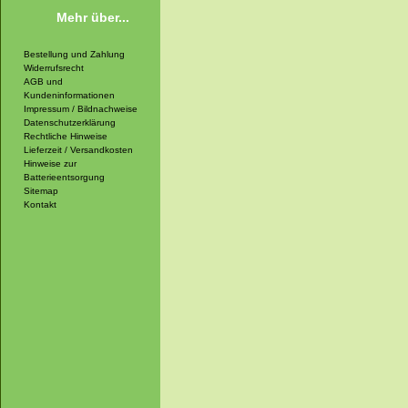
Mehr über...
Bestellung und Zahlung
Widerrufsrecht
AGB und
Kundeninformationen
Impressum / Bildnachweise
Datenschutzerklärung
Rechtliche Hinweise
Lieferzeit / Versandkosten
Hinweise zur
Batterieentsorgung
Sitemap
Kontakt