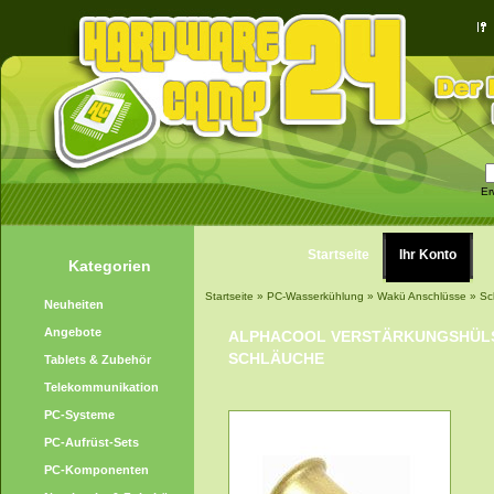
Er
Startseite
Ihr Konto
Kategorien
Startseite
»
PC-Wasserkühlung
»
Wakü Anschlüsse
»
Sc
Neuheiten
Angebote
ALPHACOOL VERSTÄRKUNGSHÜLSE
SCHLÄUCHE
Tablets & Zubehör
Telekommunikation
PC-Systeme
PC-Aufrüst-Sets
PC-Komponenten