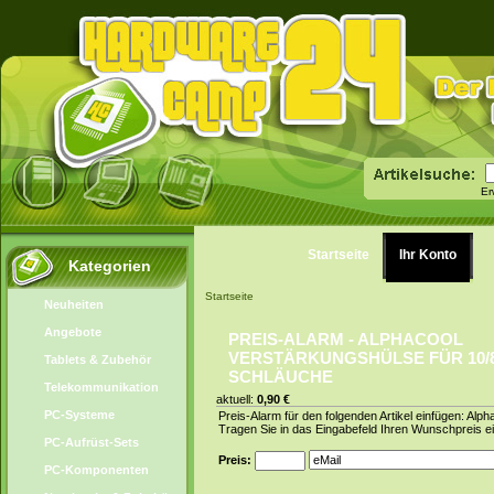
Er
Startseite
Ihr Konto
Kategorien
Startseite
Neuheiten
Angebote
PREIS-ALARM - ALPHACOOL
VERSTÄRKUNGSHÜLSE FÜR 10/
Tablets & Zubehör
SCHLÄUCHE
Telekommunikation
aktuell:
0,90 €
PC-Systeme
Preis-Alarm für den folgenden Artikel einfügen: Alp
Tragen Sie in das Eingabefeld Ihren Wunschpreis ei
PC-Aufrüst-Sets
Preis:
PC-Komponenten