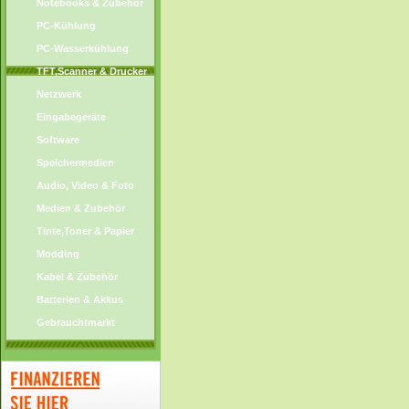
Notebooks & Zubehör
PC-Kühlung
PC-Wasserkühlung
TFT,Scanner & Drucker
Netzwerk
Eingabegeräte
Software
Speichermedien
Audio, Video & Foto
Medien & Zubehör
Tinte,Toner & Papier
Modding
Kabel & Zubehör
Batterien & Akkus
Gebrauchtmarkt