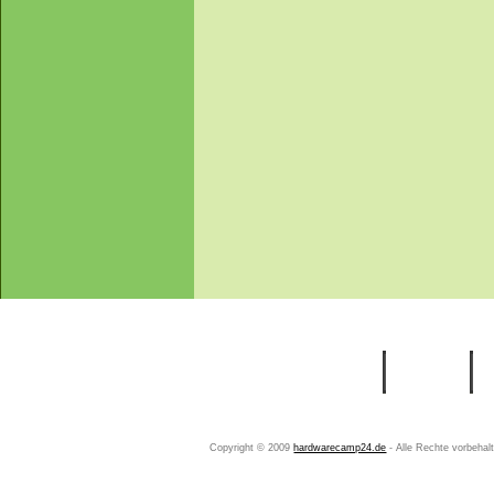
Startseite
Ihr Konto
Copyright © 2009
hardwarecamp24.de
- Alle Rechte vorbeha