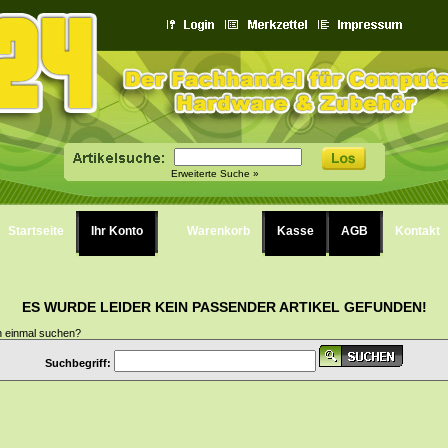
Erweiterte Suche »
Startseite
Ihr Konto
Warenkorb
Kasse
AGB
Kontakt
ES WURDE LEIDER KEIN PASSENDER ARTIKEL GEFUNDEN!
h einmal suchen?
Suchbegriff: