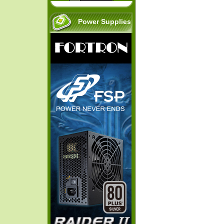
Power Supplies