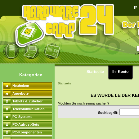
Er
Startseite
Ihr Konto
Kategorien
Startseite
Neuheiten
Angebote
ES WURDE LEIDER KE
Tablets & Zubehör
Möchten Sie noch einmal suchen?
Telekommunikation
Suchbegriff:
PC-Systeme
PC-Aufrüst-Sets
PC-Komponenten