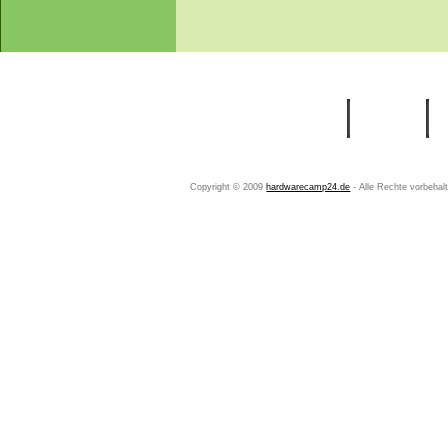
Startseite
Ihr Konto
Copyright © 2009
hardwarecamp24.de
- Alle Rechte vorbeha