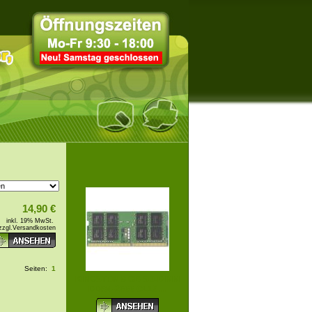
14,90 €
inkl. 19% MwSt.
zzgl.
Versandkosten
Seiten:
1
KINGSTON 8 GB SO-DIMM
DDR4-2666 CL19 ...