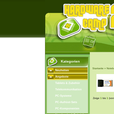
Kategorien
Startseite
»
Noteb
Neuheiten
Angebote
Tablets & Zubehör
Telekommunikation
PC-Systeme
Zeige
1
bis
1
(von
PC-Aufrüst-Sets
PC-Komponenten