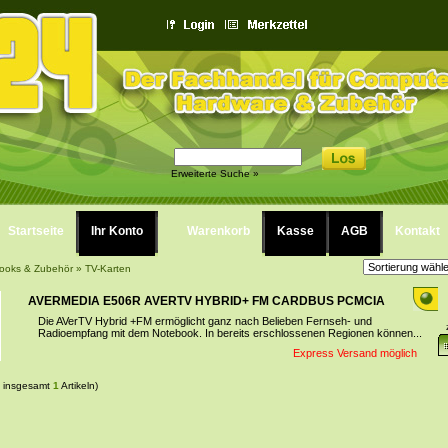
Erweiterte Suche »
Startseite
Ihr Konto
Warenkorb
Kasse
AGB
Kontakt
ooks & Zubehör
»
TV-Karten
AVERMEDIA E506R AVERTV HYBRID+ FM CARDBUS PCMCIA
Die AVerTV Hybrid +FM ermöglicht ganz nach Belieben Fernseh- und
Radioempfang mit dem Notebook. In bereits erschlossenen Regionen können...
Express Versand möglich
 insgesamt
1
Artikeln)