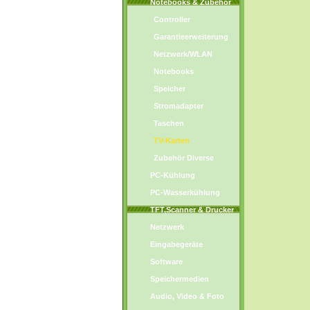
Notebooks & Zubehör
Controller
Garantieerweiterung
Netzwerk/WLAN
Notebooks
Speicher
Stromadapter
Taschen
TV-Karten
Zubehör Diverse
PC-Kühlung
PC-Wasserkühlung
TFT,Scanner & Drucker
Netzwerk
Eingabegeräte
Software
Speichermedien
Audio, Video & Foto