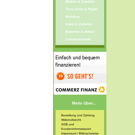
Medien & Zubehör
Tinte,Toner & Papier
Modding
Kabel & Zubehör
Batterien & Akkus
Gebrauchtmarkt
Mehr über...
Bestellung und Zahlung
Widerrufsrecht
AGB und
Kundeninformationen
Impressum / Bildnachweise