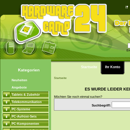
Er
Startseite
Ihr Konto
Kategorien
Startseite
Neuheiten
Angebote
ES WURDE LEIDER KE
Tablets & Zubehör
Möchten Sie noch einmal suchen?
Telekommunikation
Suchbegriff:
PC-Systeme
PC-Aufrüst-Sets
PC-Komponenten