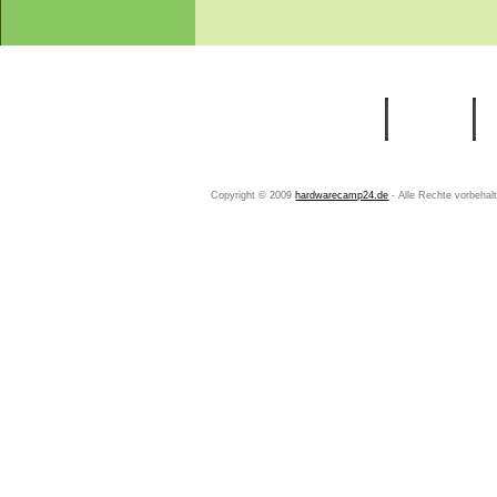
Startseite
Ihr Konto
Copyright © 2009
hardwarecamp24.de
- Alle Rechte vorbeha