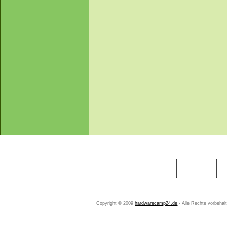
Startseite
Ihr Konto
Copyright © 2009
hardwarecamp24.de
- Alle Rechte vorbeha