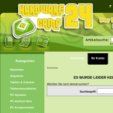
Er
Startseite
Ihr Konto
Kategorien
Startseite
Neuheiten
Angebote
ES WURDE LEIDER KE
Tablets & Zubehör
Möchten Sie noch einmal suchen?
Telekommunikation
Suchbegriff:
PC-Systeme
PC-Aufrüst-Sets
PC-Komponenten