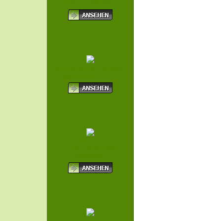
SOCKEL 1700 RM1<...
BE QUIET! LÜFTER LIGHT
WINGS LX REVER...
MICROSOFT WIRED
DESKTOP SET 600
SCHWARZ