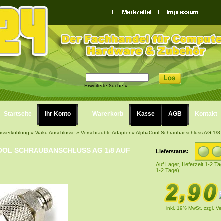
Erweiterte Suche »
Startseite
Ihr Konto
Warenkorb
Kasse
AGB
Kontakt
sserkühlung
»
Wakü Anschlüsse
»
Verschraubte Adapter
»
AlphaCool Schraubanschluss AG 1/8
OL SCHRAUBANSCHLUSS AG 1/8 AUF
Lieferstatus:
Auf Lager, Lieferzeit 1-2 Ta
1-2 Tage)
inkl. 19% MwSt.
zzgl. V