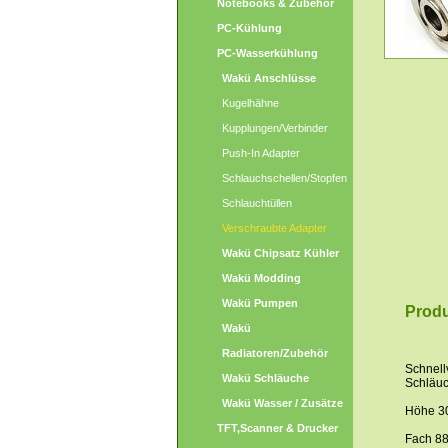
Notebooks & Zubehör
PC-Kühlung
PC-Wasserkühlung
Wakü Anschlüsse
Kugelhähne
Kupplungen/Verbinder
Push-In Adapter
Schlauchschellen/Stopfen
Schlauchtüllen
Verschraubte Adapter
Wakü Chipsatz Kühler
Wakü Modding
Wakü Pumpen
Produ
Wakü
Radiatoren/Zubehör
Schnell
Wakü Schläuche
Schläuc
Wakü Wasser / Zusätze
Höhe 
TFT,Scanner & Drucker
Fach 8