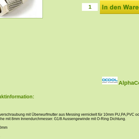
AlphaC
ktinformation:
verschraubung mit Überwurfmutter aus Messing vernickelt für 10mm PU,PA,PVC o
he mit 8mm Innendurchmesser. G1/8 Aussengewinde mit O-Ring Dichtung.
30mm
8