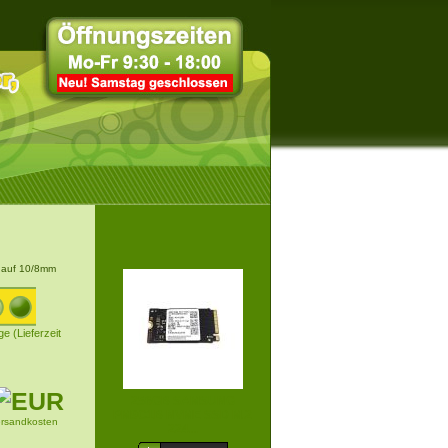
 auf 10/8mm
ge (Lieferzeit
256GB SAMSUNG
PM9C1B NVME SSD M.2
ersandkosten
224...