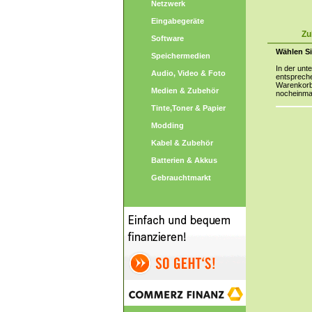
Netzwerk
Eingabegeräte
Zu
Software
Wählen Si
Speichermedien
In der unt
Audio, Video & Foto
entspreche
Warenkorb 
Medien & Zubehör
nocheinma
Tinte,Toner & Papier
Modding
Kabel & Zubehör
Batterien & Akkus
Gebrauchtmarkt