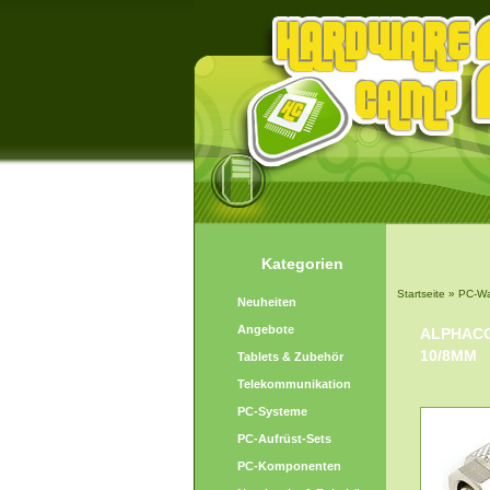
Kategorien
Startseite
»
PC-Wa
Neuheiten
Angebote
ALPHACO
10/8MM
Tablets & Zubehör
Telekommunikation
PC-Systeme
PC-Aufrüst-Sets
PC-Komponenten