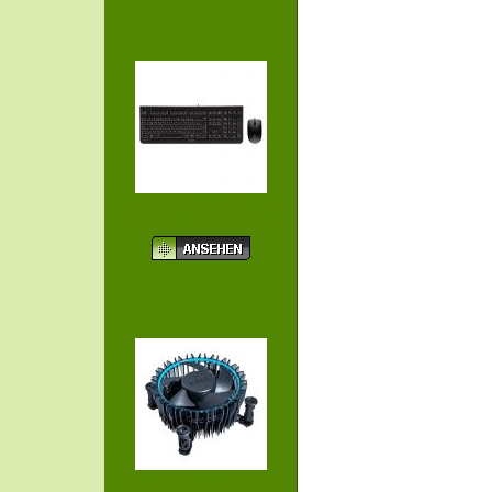
CHERRY DESKTOP DC
2000 DEUTSCH - USB ...
INTEL LAMINAR KÜHLER