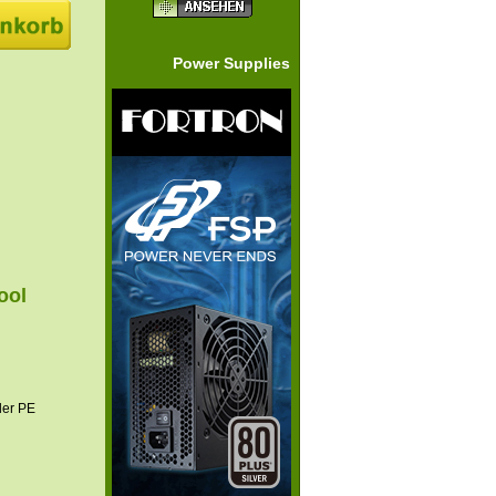
Power Supplies
ool
der PE