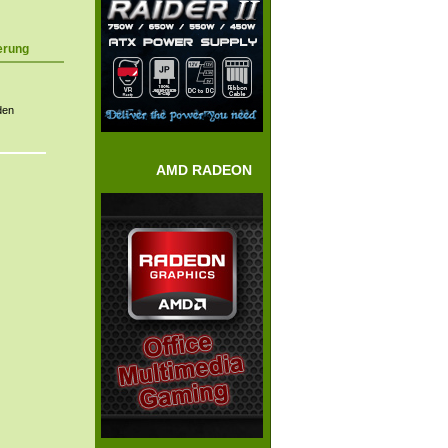
erung
den
AMD RADEON