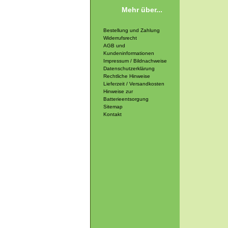
Mehr über...
Bestellung und Zahlung
Widerrufsrecht
AGB und
Kundeninformationen
Impressum / Bildnachweise
Datenschutzerklärung
Rechtliche Hinweise
Lieferzeit / Versandkosten
Hinweise zur
Batterieentsorgung
Sitemap
Kontakt