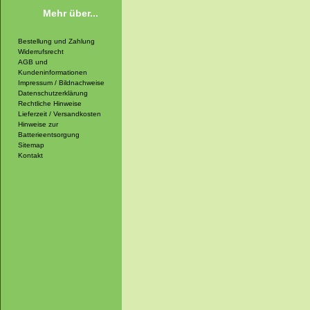
Mehr über...
Bestellung und Zahlung
Widerrufsrecht
AGB und
Kundeninformationen
Impressum / Bildnachweise
Datenschutzerklärung
Rechtliche Hinweise
Lieferzeit / Versandkosten
Hinweise zur
Batterieentsorgung
Sitemap
Kontakt