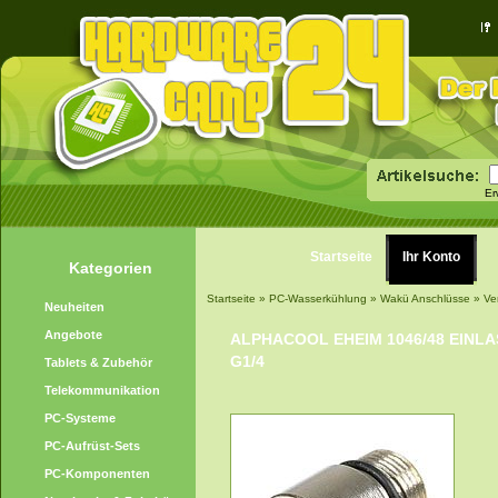
Er
Startseite
Ihr Konto
Kategorien
Startseite
»
PC-Wasserkühlung
»
Wakü Anschlüsse
»
Ve
Neuheiten
Angebote
ALPHACOOL EHEIM 1046/48 EINL
G1/4
Tablets & Zubehör
Telekommunikation
PC-Systeme
PC-Aufrüst-Sets
PC-Komponenten