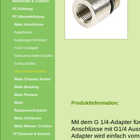
Notebooks & Zubehör
PC-Kühlung
PC-Wasserkühlung
Wakü Anschlüsse
Kugelhähne
Kupplungen/Verbinder
Push-In Adapter
Schlauchschellen/Stopfen
Schlauchtüllen
Verschraubte Adapter
Wakü Chipsatz Kühler
Wakü Modding
Wakü Pumpen
Produktinformation:
Wakü
Radiatoren/Zubehör
Wakü Schläuche
Mit dem G 1/4-Adapter für
Wakü Wasser / Zusätze
Anschlüsse mit G1/4 Au
TFT,Scanner & Drucker
Adapter wird einfach vor