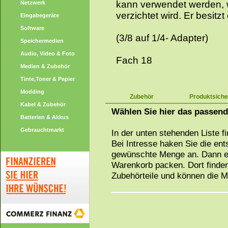
kann verwendet werden, 
Netzwerk
verzichtet wird. Er besitz
Eingabegeräte
Software
(3/8 auf 1/4- Adapter)
Speichermedien
Audio, Video & Foto
Fach 18
Medien & Zubehör
Tinte,Toner & Papier
Modding
Zubehör
Produktsiche
Kabel & Zubehör
Wählen Sie hier das passen
Batterien & Akkus
Gebrauchtmarkt
In der unten stehenden Liste f
Bei Intresse haken Sie die en
gewünschte Menge an. Dann ei
Warenkorb packen. Dort finden
Zubehörteile und können die 