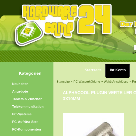
Er
Startseite
Ihr Konto
Kategorien
Startseite
»
PC-Wasserkühlung
»
Wakü Anschlüsse
»
Pu
Neuheiten
Angebote
ALPHACOOL PLUGIN VERTEILER G
3X10MM
Tablets & Zubehör
Telekommunikation
PC-Systeme
PC-Aufrüst-Sets
PC-Komponenten