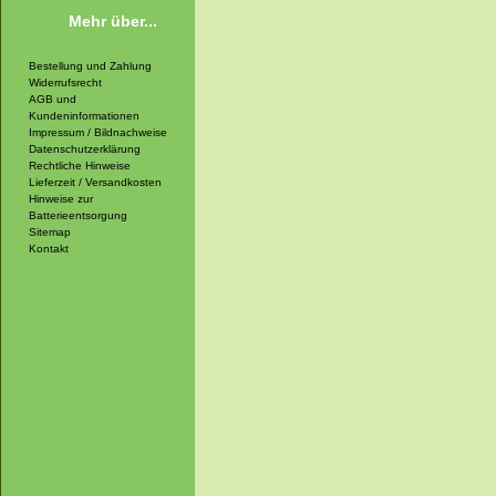
Mehr über...
Bestellung und Zahlung
Widerrufsrecht
AGB und
Kundeninformationen
Impressum / Bildnachweise
Datenschutzerklärung
Rechtliche Hinweise
Lieferzeit / Versandkosten
Hinweise zur
Batterieentsorgung
Sitemap
Kontakt