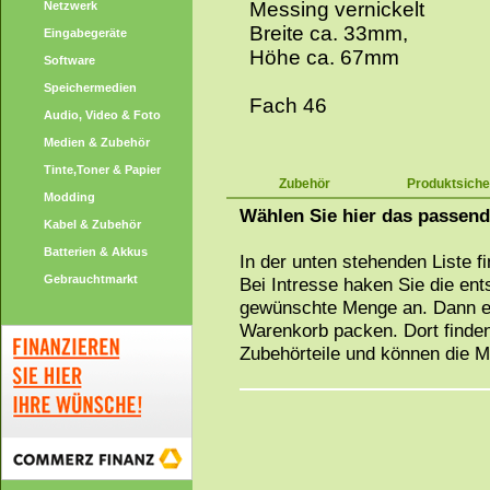
Messing vernickelt
Netzwerk
Breite ca. 33mm,
Eingabegeräte
Höhe ca. 67mm
Software
Speichermedien
Fach 46
Audio, Video & Foto
Medien & Zubehör
Tinte,Toner & Papier
Zubehör
Produktsiche
Modding
Wählen Sie hier das passen
Kabel & Zubehör
Batterien & Akkus
In der unten stehenden Liste f
Gebrauchtmarkt
Bei Intresse haken Sie die en
gewünschte Menge an. Dann ei
Warenkorb packen. Dort finden
Zubehörteile und können die 