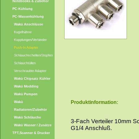
Notebooks & Zubehör
PC-Kühlung
PC-Wasserkühlung
Wakü Anschlüsse
Kugelhähne
Kupplungen/Verbinder
Push-In Adapter
Schlauchschellen/Stopfen
Schlauchtüllen
Verschraubte Adapter
Wakü Chipsatz Kühler
Wakü Modding
Wakü Pumpen
Produktinformation:
Wakü
Radiatoren/Zubehör
Wakü Schläuche
3-Fach Verteiler 10mm S
Wakü Wasser / Zusätze
G1/4 Anschluß.
TFT,Scanner & Drucker