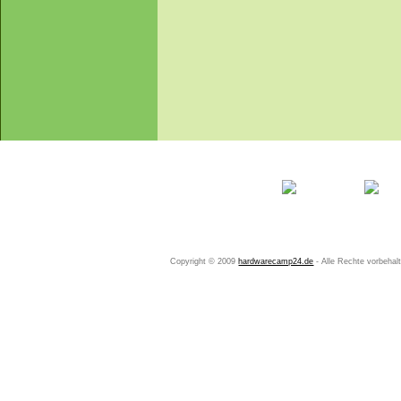
Startseite
Ihr Konto
Copyright © 2009
hardwarecamp24.de
- Alle Rechte vorbeha