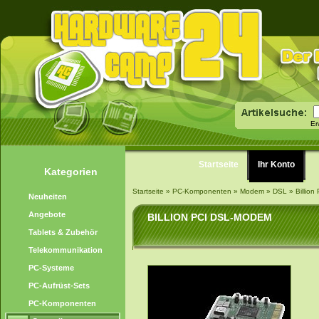
Er
Startseite
Ihr Konto
Kategorien
Startseite
»
PC-Komponenten
»
Modem
»
DSL
»
Billio
Neuheiten
Angebote
BILLION PCI DSL-MODEM
Tablets & Zubehör
Telekommunikation
PC-Systeme
PC-Aufrüst-Sets
PC-Komponenten