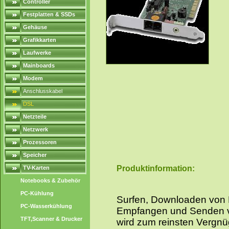
Controller
Festplatten & SSDs
Gehäuse
Grafikkarten
Laufwerke
Mainboards
Modem
Anschlusskabel
DSL
Netzteile
Netzwerk
Prozessoren
Speicher
Produktinformation:
TV-Karten
Notebooks & Zubehör
PC-Kühlung
Surfen, Downloaden von D
PC-Wasserkühlung
Empfangen und Senden v
TFT,Scanner & Drucker
wird zum reinsten Vergnü