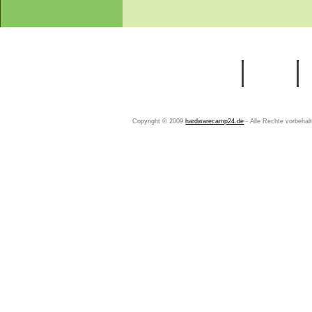
Startseite
Ihr Konto
Copyright © 2009
hardwarecamp24.de
- Alle Rechte vorbeha