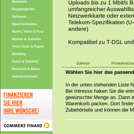
Uploads bis zu 1 Mbit/s
Netzwerk
umfangreicher Auswahllis
Eingabegeräte
Netzwerkkarte oder extern
Software
Telekom-Spezifikation (U-
Speichermedien
andere)
Audio, Video & Foto
Medien & Zubehör
Kompatibel zu T-DSL un
Tinte,Toner & Papier
Modding
Kabel & Zubehör
Zubehör
Produktsiche
Batterien & Akkus
Wählen Sie hier das passen
Gebrauchtmarkt
In der unten stehenden Liste f
Bei Intresse haken Sie die en
gewünschte Menge an. Dann ei
Warenkorb packen. Dort finden
Zubehörteile und können die 