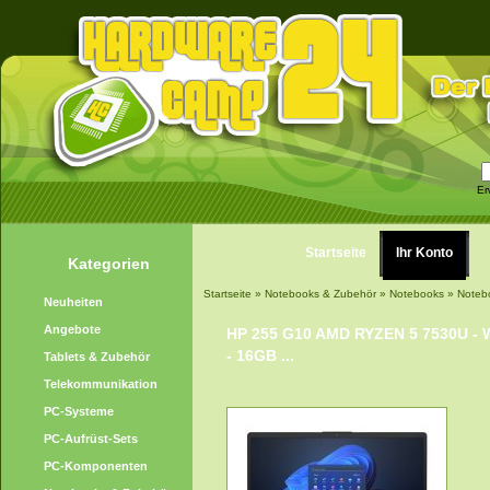
Er
Startseite
Ihr Konto
Kategorien
Startseite
»
Notebooks & Zubehör
»
Notebooks
»
Notebo
Neuheiten
16GB - AMD Rade
Angebote
HP 255 G10 AMD RYZEN 5 7530U - 
- 16GB ...
Tablets & Zubehör
Telekommunikation
PC-Systeme
PC-Aufrüst-Sets
PC-Komponenten