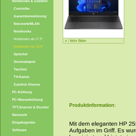
Notebooks & Zubehör
Controller
Garantieerweiterung
Netzwerk/WLAN
Notebooks
Notebooks ab 17.3"
+
Mehr Bilder
Notebooks bis 15.6"
Speicher
Stromadapter
Taschen
TV-Karten
Zubehör Diverse
PC-Kühlung
PC-Wasserkühlung
Produktinformation:
TFT,Scanner & Drucker
Netzwerk
Eingabegeräte
Mit dem eleganten HP 25
Aufgaben im Griff. Es wu
Software