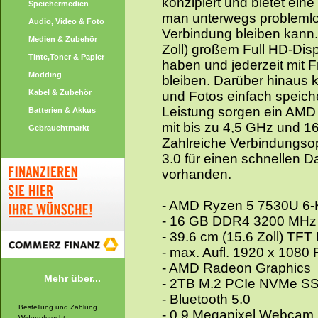
konzipiert und bietet ei
Speichermedien
man unterwegs problemlos
Audio, Video & Foto
Verbindung bleiben kann.
Medien & Zubehör
Zoll) großem Full HD-Di
Tinte,Toner & Papier
haben und jederzeit mit 
Modding
bleiben. Darüber hinaus 
Kabel & Zubehör
und Fotos einfach speich
Leistung sorgen ein AMD
Batterien & Akkus
mit bis zu 4,5 GHz und 1
Gebrauchtmarkt
Zahlreiche Verbindungso
3.0 für einen schnellen D
vorhanden.
- AMD Ryzen 5 7530U 6-K
- 16 GB DDR4 3200 MHz 
- 39.6 cm (15.6 Zoll) TFT
- max. Aufl. 1920 x 1080
- AMD Radeon Graphics
Mehr über...
- 2TB M.2 PCIe NVMe S
- Bluetooth 5.0
Bestellung und Zahlung
- 0.9 Megapixel Webcam
Widerrufsrecht