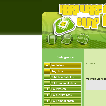
Kategorien
Startseite
Neuheiten
Angebote
Tablets & Zubehör
Möchten Sie noc
Telekommunikation
PC-Systeme
PC-Aufrüst-Sets
PC-Komponenten