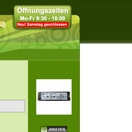
512GB PHISON NVME SSD
M.2 2280 (PSENN...