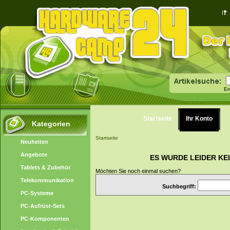
Er
Startseite
Ihr Konto
Kategorien
Startseite
Neuheiten
Angebote
ES WURDE LEIDER KE
Tablets & Zubehör
Möchten Sie noch einmal suchen?
Telekommunikation
Suchbegriff:
PC-Systeme
PC-Aufrüst-Sets
PC-Komponenten