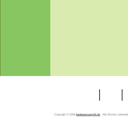
Startseite
Ihr Konto
Copyright © 2009
hardwarecamp24.de
- Alle Rechte vorbeha