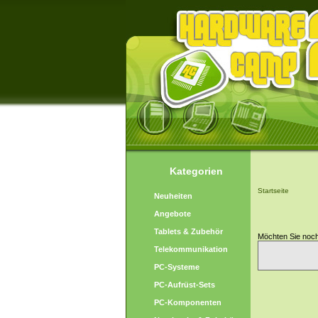
Kategorien
Startseite
Neuheiten
Angebote
Tablets & Zubehör
Möchten Sie noc
Telekommunikation
PC-Systeme
PC-Aufrüst-Sets
PC-Komponenten