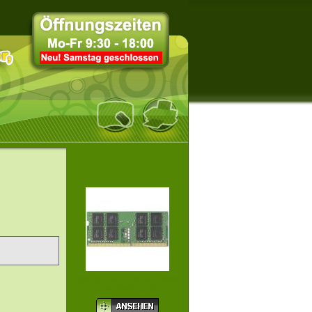
KINGSTON 8 GB SO-DIMM
DDR4-2666 CL19 ...