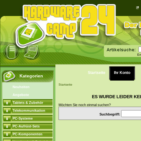
Er
Startseite
Ihr Konto
Kategorien
Startseite
Neuheiten
Angebote
ES WURDE LEIDER KE
Tablets & Zubehör
Möchten Sie noch einmal suchen?
Telekommunikation
Suchbegriff:
PC-Systeme
PC-Aufrüst-Sets
PC-Komponenten