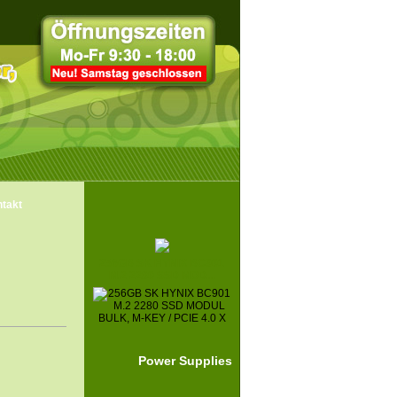
takt
256GB SK HYNIX BC901
M.2 2280 SSD MOD...
Power Supplies