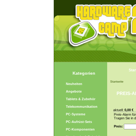
Star
Kategorien
Startseite
Neuheiten
Angebote
PREIS-A
Tablets & Zubehör
Telekommunikation
aktuell:
0,00 €
PC-Systeme
Preis-Alarm für
Tragen Sie in 
PC-Aufrüst-Sets
Preis:
PC-Komponenten