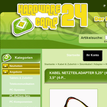
Er
Startseite
Ihr Konto
Kategorien
Startseite
»
Kabel & Zubehör
»
Stromkabel / Adapter
»
K
Neuheiten
Angebote
KABEL NETZTEILADAPTER 5,25" (4
3,5" (4-P...
Tablets & Zubehör
Telekommunikation
PC-Systeme
PC-Aufrüst-Sets
PC-Komponenten