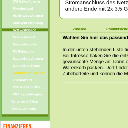
Stromanschluss des Netz
DVI Kabel/Adapter
andere Ende mit 2x 3.5 
Firewirekabel
HDMI Kabel/Adapter
Netzwerk-Werkzeug
Zubehör
Produktsiche
Netzwerkdosen
Wählen Sie hier das passen
Netzwerkkabel
Netzwerkstecker
In der unten stehenden Liste f
PC Reinigung
Bei Intresse haken Sie die en
Sata / eSata Adapter
gewünschte Menge an. Dann ei
Sata / eSata Kabel
Warenkorb packen. Dort finden
Zubehörteile und können die 
Stromkabel / Adapter
Telefonkabel
USB Kabel / HUBs
VGA Kabel/Adapter
Batterien & Akkus
Gebrauchtmarkt