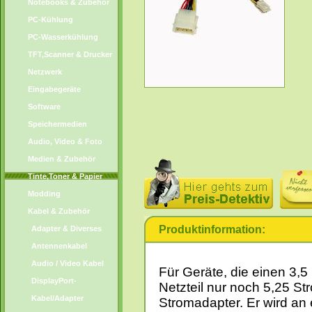
Notebooks & Zubehör
PC-Kühlung
PC-Wasserkühlung
TFT,Scanner & Drucker
Netzwerk
Eingabegeräte
Software
Speichermedien
Audio, Video & Foto
Medien & Zubehör
Tinte,Toner & Papier
Modding
Kabel & Zubehör
Produktinformation:
Adapter & Diverses
Antennenkabel
Audio / Video Kabel
Für Geräte, die einen 3,
DisplayPort-
Netzteil nur noch 5,25 Str
Kabel/Adapter
Stromadapter. Er wird an