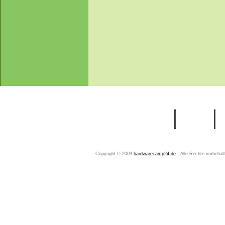
Startseite
Ihr Konto
Copyright © 2009
hardwarecamp24.de
- Alle Rechte vorbeha