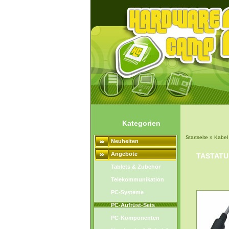
Kategorien
Startseite
»
Kabel
Neuheiten
Angebote
TASTATU
Tablets & Zubehör
Telekommunikation
PC-Systeme
PC-Aufrüst-Sets
PC-Komponenten