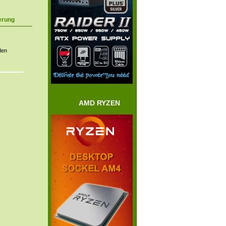
erung
den
AMD RYZEN