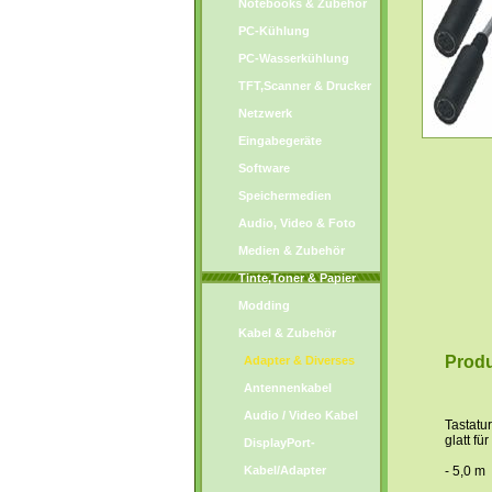
Notebooks & Zubehör
PC-Kühlung
PC-Wasserkühlung
TFT,Scanner & Drucker
Netzwerk
Eingabegeräte
Software
Speichermedien
Audio, Video & Foto
Medien & Zubehör
Tinte,Toner & Papier
Modding
Kabel & Zubehör
Produ
Adapter & Diverses
Antennenkabel
Audio / Video Kabel
Tastatu
glatt fü
DisplayPort-
Kabel/Adapter
- 5,0 m