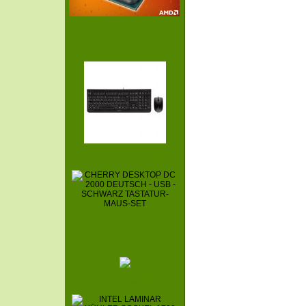
CHERRY DESKTOP DC
2000 DEUTSCH - USB ...
INTEL LAMINAR KÜHLER
SOCKEL 1700 RM1<...