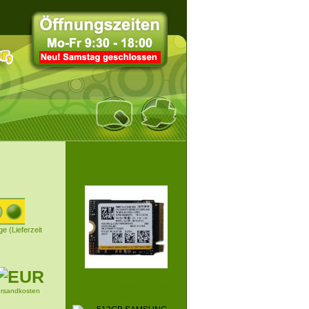
ge (Lieferzeit
512GB SAMSUNG
PM9C1A NVME SSD M.2
ersandkosten
223...