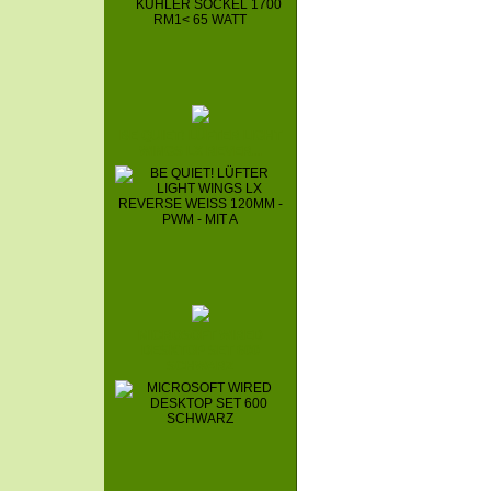
BE QUIET! LÜFTER LIGHT
WINGS LX REVER...
MICROSOFT WIRED
DESKTOP SET 600
SCHWARZ