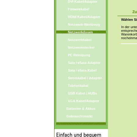
DVI Kabel/Adapter
Firewirekabel
Zu
HDMI Kabel/Adapter
Wählen Si
Netzwerk-Werkzeug
In der unt
entspreche
Netzwerkdosen
Warenkorb 
nocheinma
Netzwerkkabel
Netzwerkstecker
PC Reinigung
Sata / eSata Adapter
Sata / eSata Kabel
Stromkabel / Adapter
Telefonkabel
USB Kabel / HUBs
VGA Kabel/Adapter
Batterien & Akkus
Gebrauchtmarkt