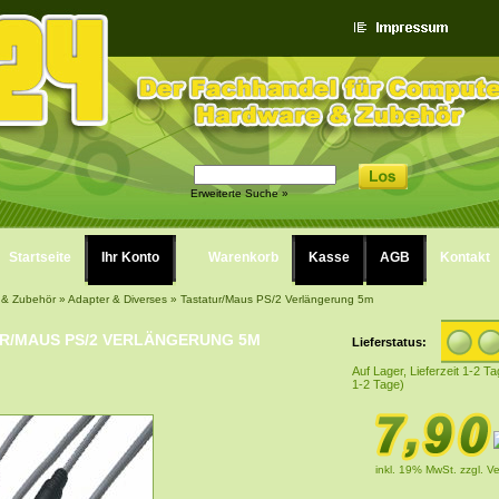
Erweiterte Suche »
Startseite
Ihr Konto
Warenkorb
Kasse
AGB
Kontakt
 & Zubehör
»
Adapter & Diverses
»
Tastatur/Maus PS/2 Verlängerung 5m
R/MAUS PS/2 VERLÄNGERUNG 5M
Lieferstatus:
Auf Lager, Lieferzeit 1-2 Ta
1-2 Tage)
inkl. 19% MwSt.
zzgl. V