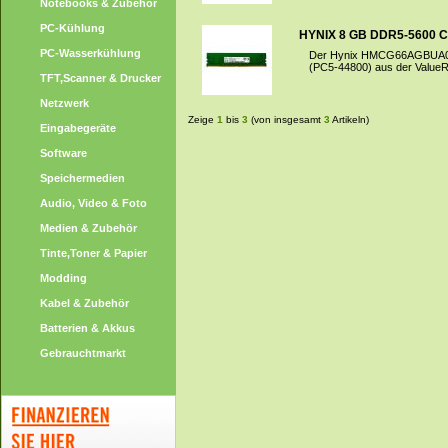
Notebooks & Zubehör
PC-Kühlung
HYNIX 8 GB DDR5-5600 
PC-Wasserkühlung
Der Hynix HMCG66AGBUA08
(PC5-44800) aus der ValueRA
TFT,Scanner & Drucker
Netzwerk
Zeige
1
bis
3
(von insgesamt
3
Artikeln)
Eingabegeräte
Software
Speichermedien
Audio, Video & Foto
Medien & Zubehör
Tinte,Toner & Papier
Modding
Kabel & Zubehör
Batterien & Akkus
Gebrauchtmarkt