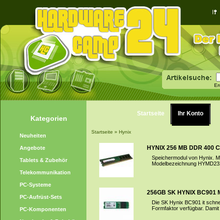
Er
Startseite
Ihr Konto
Kategorien
Startseite
»
Hynix
Neuheiten
HYNIX 256 MB DDR 400
Angebote
Speichermodul von Hynix. Mo
Tablets & Zubehör
Modelbezeichnung HYMD2326
Telekommunikation
PC-Systeme
256GB SK HYNIX BC901 M
PC-Aufrüst-Sets
Die SK Hynix BC901 it schne
Formfaktor verfügbar. Damit b
PC-Komponenten