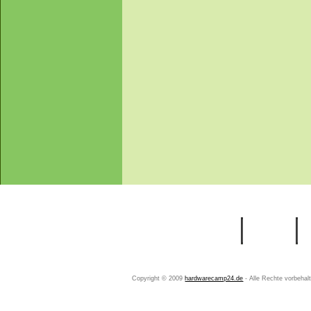
Startseite
Ihr Konto
Copyright © 2009
hardwarecamp24.de
- Alle Rechte vorbeha