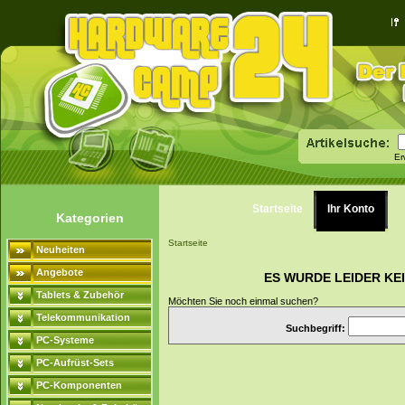
Er
Startseite
Ihr Konto
Kategorien
Startseite
Neuheiten
Angebote
ES WURDE LEIDER KE
Tablets & Zubehör
Möchten Sie noch einmal suchen?
Telekommunikation
Suchbegriff:
PC-Systeme
PC-Aufrüst-Sets
PC-Komponenten