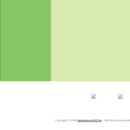
Startseite
Ihr Konto
Copyright © 2009
hardwarecamp24.de
- Alle Rechte vorbeha