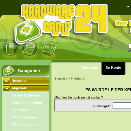
Er
Startseite
Ihr Konto
Kategorien
Startseite
»
Tt eSports
Neuheiten
Angebote
ES WURDE LEIDER KE
Tablets & Zubehör
Möchten Sie noch einmal suchen?
Telekommunikation
Suchbegriff:
PC-Systeme
PC-Aufrüst-Sets
PC-Komponenten