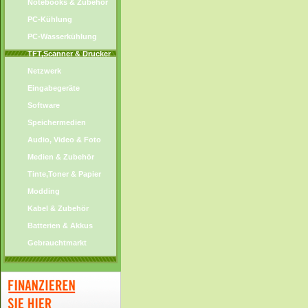
Notebooks & Zubehör
PC-Kühlung
PC-Wasserkühlung
TFT,Scanner & Drucker
Netzwerk
Eingabegeräte
Software
Speichermedien
Audio, Video & Foto
Medien & Zubehör
Tinte,Toner & Papier
Modding
Kabel & Zubehör
Batterien & Akkus
Gebrauchtmarkt