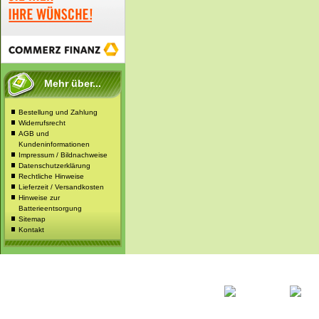
Mehr über...
Bestellung und Zahlung
Widerrufsrecht
AGB und
Kundeninformationen
Impressum / Bildnachweise
Datenschutzerklärung
Rechtliche Hinweise
Lieferzeit / Versandkosten
Hinweise zur
Batterieentsorgung
Sitemap
Kontakt
Startseite
Ihr Konto