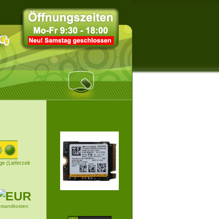
ge (Lieferzeit
512GB SAMSUNG
PM9C1A NVME SSD M.2
ersandkosten
223...