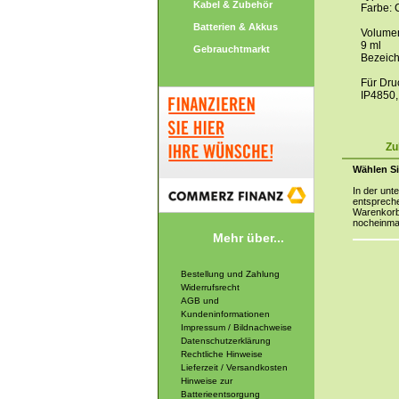
Kabel & Zubehör
Farbe: 
Batterien & Akkus
Volume
9 ml
Gebrauchtmarkt
Bezeic
Für Dru
IP4850
Zu
Wählen Si
In der unt
entspreche
Warenkorb 
nocheinma
Mehr über...
Bestellung und Zahlung
Widerrufsrecht
AGB und
Kundeninformationen
Impressum / Bildnachweise
Datenschutzerklärung
Rechtliche Hinweise
Lieferzeit / Versandkosten
Hinweise zur
Batterieentsorgung