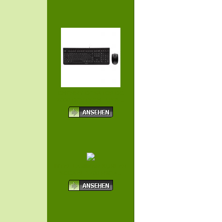
CHERRY DESKTOP DC
2000 DEUTSCH - USB ...
INTEL LAMINAR KÜHLER
SOCKEL 1700 RM1<...