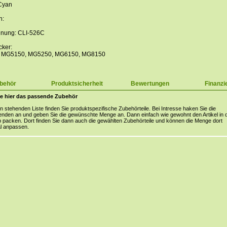
Cyan
n:
hnung: CLI-526C
cker:
, MG5150, MG5250, MG6150, MG8150
behör
Produktsicherheit
Bewertungen
Finanzi
e hier das passende Zubehör
en stehenden Liste finden Sie produktspezifische Zubehörteile. Bei Intresse haken Sie die
nden an und geben Sie die gewünschte Menge an. Dann einfach wie gewohnt den Artikel in 
packen. Dort finden Sie dann auch die gewählten Zubehörteile und können die Menge dort
l anpassen.