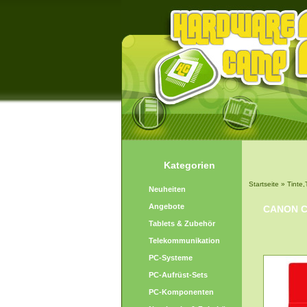
Kategorien
Startseite
»
Tinte,
Neuheiten
Angebote
CANON C
Tablets & Zubehör
Telekommunikation
PC-Systeme
PC-Aufrüst-Sets
PC-Komponenten