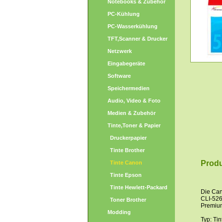
Notebooks & Zubehör
PC-Kühlung
PC-Wasserkühlung
TFT,Scanner & Drucker
Netzwerk
Eingabegeräte
Software
Speichermedien
Audio, Video & Foto
Medien & Zubehör
Tinte,Toner & Papier
Druckerpapier
Tinte Brother
Produ
Tinte Canon
Tinte Epson
Tinte Hewlett-Packard
Die Can
CLI-526
Toner Brother
Premiu
Modding
Typ: Tin