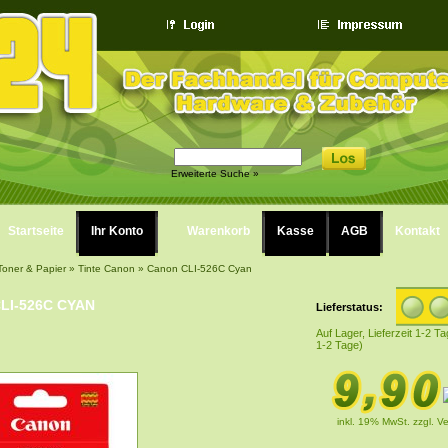
Erweiterte Suche »
Startseite
Ihr Konto
Warenkorb
Kasse
AGB
Kontakt
Toner & Papier
»
Tinte Canon
»
Canon CLI-526C Cyan
LI-526C CYAN
Lieferstatus:
Auf Lager, Lieferzeit 1-2 Ta
1-2 Tage)
inkl. 19% MwSt.
zzgl. V