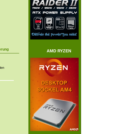
erung
AMD RYZEN
den