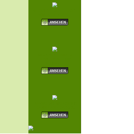
BE QUIET! LÜFTER LIGHT
WINGS LX REVER...
MICROSOFT WIRED
DESKTOP SET 600
SCHWARZ
TRANSCEND MICROSDHC
TRANSFLASH CARD 3...