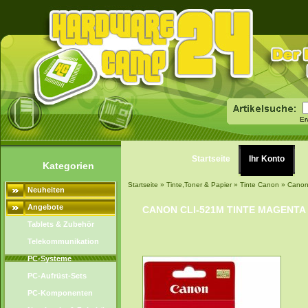
Er
Startseite
Ihr Konto
Kategorien
Startseite
»
Tinte,Toner & Papier
»
Tinte Canon
»
Canon
Neuheiten
Angebote
CANON CLI-521M TINTE MAGENTA
Tablets & Zubehör
Telekommunikation
PC-Systeme
PC-Aufrüst-Sets
PC-Komponenten