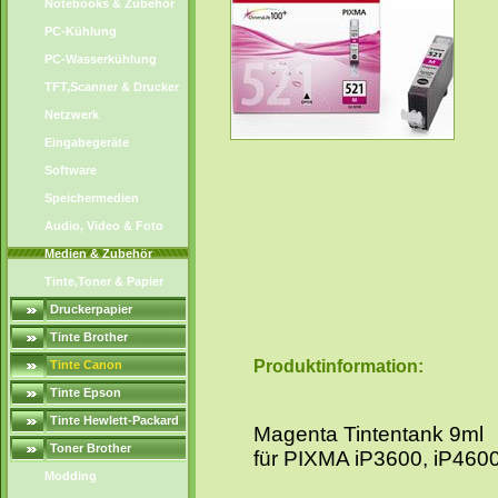
Notebooks & Zubehör
PC-Kühlung
PC-Wasserkühlung
TFT,Scanner & Drucker
Netzwerk
Eingabegeräte
Software
Speichermedien
Audio, Video & Foto
Medien & Zubehör
Tinte,Toner & Papier
Druckerpapier
Tinte Brother
Produktinformation:
Tinte Canon
Tinte Epson
Tinte Hewlett-Packard
Magenta Tintentank 9ml
Toner Brother
für PIXMA iP3600, iP4600
Modding