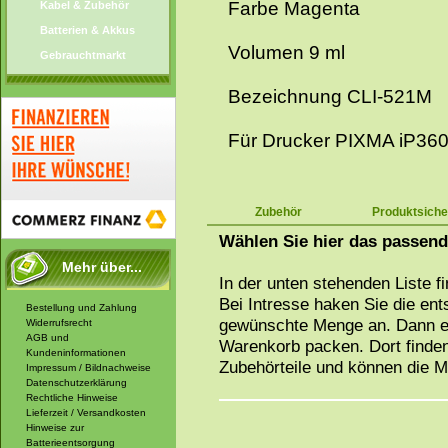
Farbe Magenta
Kabel & Zubehör
Batterien & Akkus
Volumen 9 ml
Gebrauchtmarkt
Bezeichnung CLI-521M
Für Drucker PIXMA iP360
Zubehör
Produktsiche
Wählen Sie hier das passen
Mehr über...
In der unten stehenden Liste f
Bei Intresse haken Sie die en
Bestellung und Zahlung
gewünschte Menge an. Dann ei
Widerrufsrecht
AGB und
Warenkorb packen. Dort finden
Kundeninformationen
Zubehörteile und können die 
Impressum / Bildnachweise
Datenschutzerklärung
Rechtliche Hinweise
Lieferzeit / Versandkosten
Hinweise zur
Batterieentsorgung