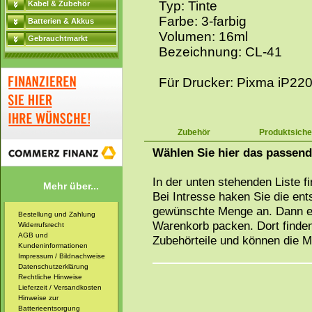
Typ: Tinte
Kabel & Zubehör
Farbe: 3-farbig
Batterien & Akkus
Volumen: 16ml
Gebrauchtmarkt
Bezeichnung: CL-41
Für Drucker: Pixma iP22
Zubehör
Produktsiche
Wählen Sie hier das passen
In der unten stehenden Liste f
Mehr über...
Bei Intresse haken Sie die en
gewünschte Menge an. Dann ei
Bestellung und Zahlung
Warenkorb packen. Dort finden
Widerrufsrecht
AGB und
Zubehörteile und können die 
Kundeninformationen
Impressum / Bildnachweise
Datenschutzerklärung
Rechtliche Hinweise
Lieferzeit / Versandkosten
Hinweise zur
Batterieentsorgung