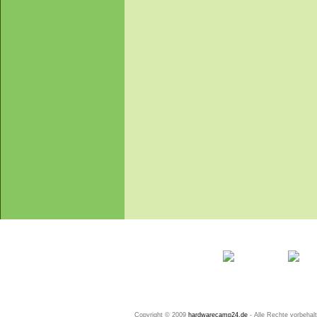
Startseite
Ihr Konto
Copyright © 2009
hardwarecamp24.de
- Alle Rechte vorbeha