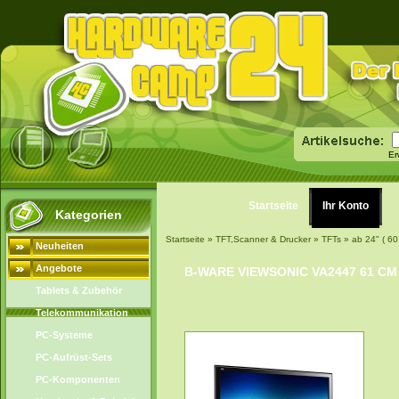
Er
Startseite
Ihr Konto
Kategorien
Startseite
»
TFT,Scanner & Drucker
»
TFTs
»
ab 24" ( 60
Neuheiten
Angebote
B-WARE VIEWSONIC VA2447 61 CM (
Tablets & Zubehör
Telekommunikation
PC-Systeme
PC-Aufrüst-Sets
PC-Komponenten