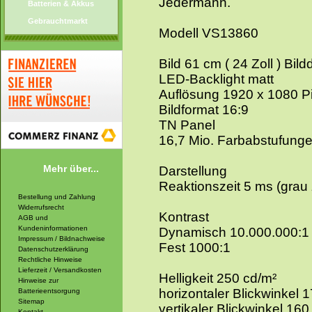
Jedermann.
Batterien & Akkus
Gebrauchtmarkt
Modell VS13860
Bild 61 cm ( 24 Zoll ) Bil
LED-Backlight matt
Auflösung 1920 x 1080 Pi
Bildformat 16:9
TN Panel
16,7 Mio. Farbabstufung
Mehr über...
Darstellung
Reaktionszeit 5 ms (grau 
Bestellung und Zahlung
Widerrufsrecht
Kontrast
AGB und
Kundeninformationen
Dynamisch 10.000.000:1
Impressum / Bildnachweise
Fest 1000:1
Datenschutzerklärung
Rechtliche Hinweise
Lieferzeit / Versandkosten
Helligkeit 250 cd/m²
Hinweise zur
horizontaler Blickwinkel 
Batterieentsorgung
Sitemap
vertikaler Blickwinkel 16
Kontakt