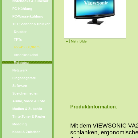
Notebooks & Zubehör
PC-Kühlung
PC-Wasserkühlung
TFT,Scanner & Drucker
Drucker
TFTs
+
Mehr Bilder
ab 24" ( 60,96cm )
Anschlusskabel
Reinigung
Netzwerk
Eingabegeräte
Software
Speichermedien
Audio, Video & Foto
Produktinformation:
Medien & Zubehör
Tinte,Toner & Papier
Modding
Mit dem VIEWSONIC VA24
schlanken, ergonomischen
Kabel & Zubehör