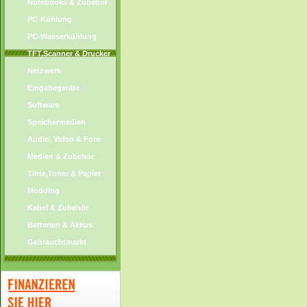
Notebooks & Zubehör
PC-Kühlung
PC-Wasserkühlung
TFT,Scanner & Drucker
Netzwerk
Eingabegeräte
Software
Speichermedien
Audio, Video & Foto
Medien & Zubehör
Tinte,Toner & Papier
Modding
Kabel & Zubehör
Batterien & Akkus
Gebrauchtmarkt