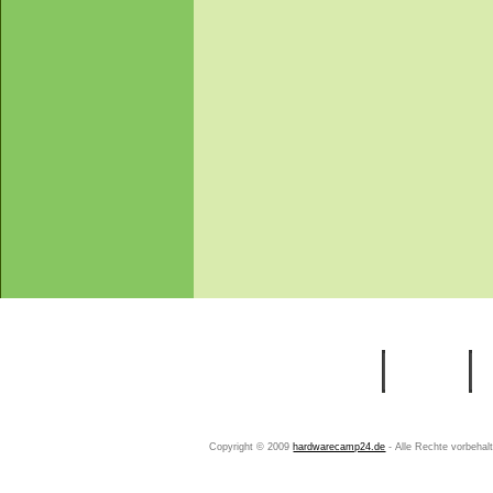
Startseite
Ihr Konto
Copyright © 2009
hardwarecamp24.de
- Alle Rechte vorbeha