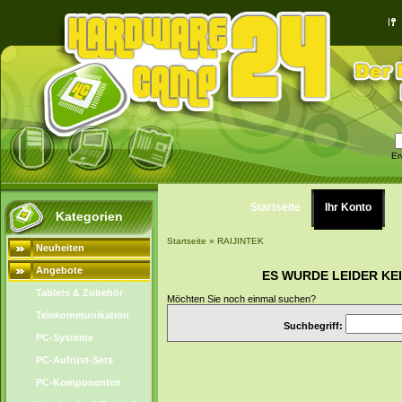
Er
Startseite
Ihr Konto
Kategorien
Startseite
»
RAIJINTEK
Neuheiten
Angebote
ES WURDE LEIDER KE
Tablets & Zubehör
Möchten Sie noch einmal suchen?
Telekommunikation
Suchbegriff:
PC-Systeme
PC-Aufrüst-Sets
PC-Komponenten