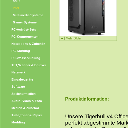
AMD
Intel
Multimedia Systeme
Gamer Systeme
PC-Aufrüst-Sets
PC-Komponenten
+
Mehr Bilder
Notebooks & Zubehör
PC-Kühlung
PC-Wasserkühlung
TFT,Scanner & Drucker
Netzwerk
Eingabegeräte
Software
Speichermedien
Produktinformation:
Audio, Video & Foto
Medien & Zubehör
Tinte,Toner & Papier
Unsere Tigerbull v4 Offi
perfekt abgestimmte Ma
Modding