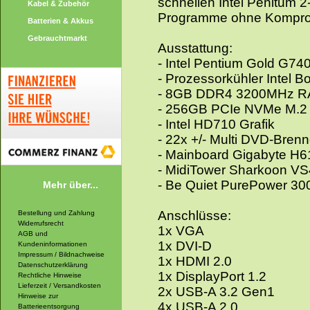
schnellen Intel Penitum 
Kabel & Zubehör
Programme ohne Komprom
Batterien & Akkus
Gebrauchtmarkt
Ausstattung:
- Intel Pentium Gold G74
- Prozessorkühler Intel B
- 8GB DDR4 3200MHz 
- 256GB PCIe NVMe M.2
- Intel HD710 Grafik
- 22x +/- Multi DVD-Brenn
- Mainboard Gigabyte H
- MidiTower Sharkoon VS
- Be Quiet PurePower 300
Mehr über...
Anschlüsse:
Bestellung und Zahlung
Widerrufsrecht
1x VGA
AGB und
1x DVI-D
Kundeninformationen
Impressum / Bildnachweise
1x HDMI 2.0
Datenschutzerklärung
1x DisplayPort 1.2
Rechtliche Hinweise
Lieferzeit / Versandkosten
2x USB-A 3.2 Gen1
Hinweise zur
4x USB-A 2.0
Batterieentsorgung