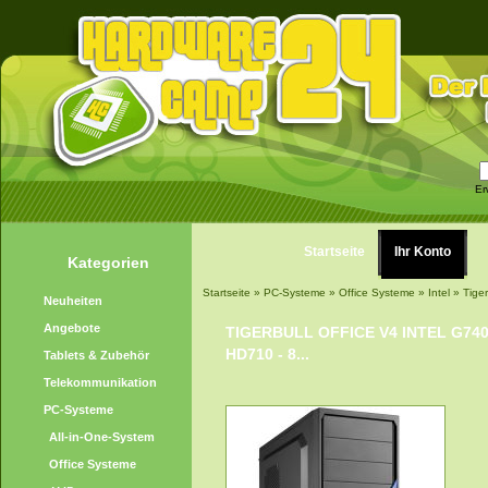
Er
Startseite
Ihr Konto
Kategorien
Startseite
»
PC-Systeme
»
Office Systeme
»
Intel
»
Tige
Neuheiten
Angebote
TIGERBULL OFFICE V4 INTEL G7400
HD710 - 8...
Tablets & Zubehör
Telekommunikation
PC-Systeme
All-in-One-System
Office Systeme