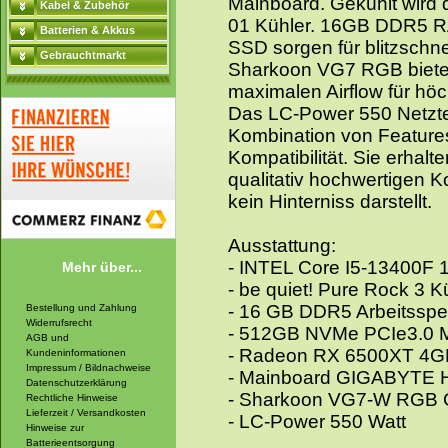
Mainboard. Gekühlt wird 
Kabel & Zubehör
01 Kühler. 16GB DDR5 R
Batterien & Akkus
SSD sorgen für blitzschn
Gebrauchtmarkt
Sharkoon VG7 RGB biete
maximalen Airflow für hö
Das LC-Power 550 Netztei
Kombination von Feature
Kompatibilität. Sie erhalt
qualitativ hochwertigen 
kein Hinterniss darstellt.
Ausstattung:
- INTEL Core I5-13400F 
Mehr über...
- be quiet! Pure Rock 3 K
- 16 GB DDR5 Arbeitsspe
Bestellung und Zahlung
Widerrufsrecht
- 512GB NVMe PCIe3.0 M
AGB und
- Radeon RX 6500XT 4G
Kundeninformationen
Impressum / Bildnachweise
- Mainboard GIGABYTE
Datenschutzerklärung
- Sharkoon VG7-W RGB
Rechtliche Hinweise
Lieferzeit / Versandkosten
- LC-Power 550 Watt
Hinweise zur
Batterieentsorgung