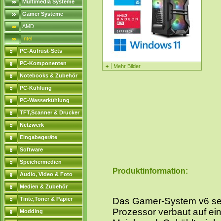
Multimedia Systeme
Gamer Systeme
AMD
Intel
PC-Aufrüst-Sets
PC-Komponenten
+
Mehr Bilder
Notebooks & Zubehör
PC-Kühlung
PC-Wasserkühlung
TFT,Scanner & Drucker
Netzwerk
Eingabegeräte
Software
Speichermedien
Produktinformation:
Audio, Video & Foto
Medien & Zubehör
Tinte,Toner & Papier
Das Gamer-System v6 setz
Prozessor verbaut auf 
Modding