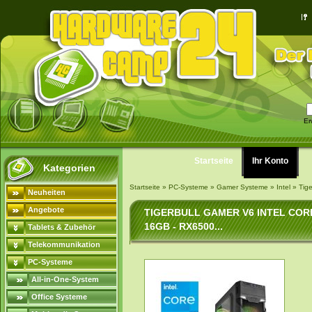
Er
Startseite
Ihr Konto
Kategorien
Startseite
»
PC-Systeme
»
Gamer Systeme
»
Intel
»
Tig
Neuheiten
Angebote
TIGERBULL GAMER V6 INTEL CORE 
16GB - RX6500...
Tablets & Zubehör
Telekommunikation
PC-Systeme
All-in-One-System
Office Systeme