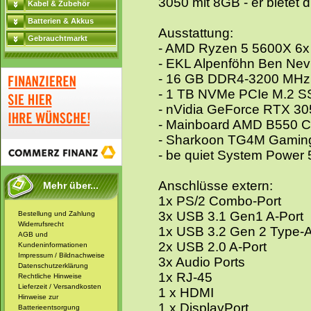
3050 mit 8GB - er bietet d
Kabel & Zubehör
Batterien & Akkus
Ausstattung:
Gebrauchtmarkt
- AMD Ryzen 5 5600X 6x 
- EKL Alpenföhn Ben Nev
- 16 GB DDR4-3200 MHz
- 1 TB NVMe PCIe M.2 S
- nVidia GeForce RTX 3
- Mainboard AMD B550 C
- Sharkoon TG4M Gamin
- be quiet System Power 
Anschlüsse extern:
Mehr über...
1x PS/2 Combo-Port
3x USB 3.1 Gen1 A-Port
Bestellung und Zahlung
Widerrufsrecht
1x USB 3.2 Gen 2 Type-A p
AGB und
2x USB 2.0 A-Port
Kundeninformationen
Impressum / Bildnachweise
3x Audio Ports
Datenschutzerklärung
1x RJ-45
Rechtliche Hinweise
Lieferzeit / Versandkosten
1 x HDMI
Hinweise zur
1 x DisplayPort
Batterieentsorgung