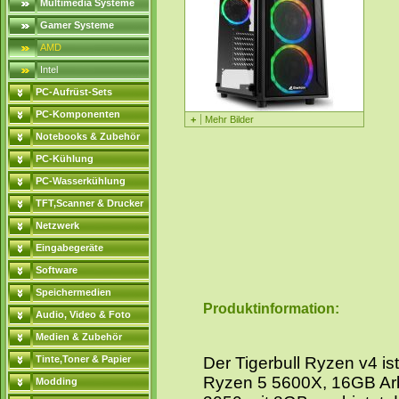
Multimedia Systeme
Gamer Systeme
AMD
Intel
PC-Aufrüst-Sets
PC-Komponenten
+
Mehr Bilder
Notebooks & Zubehör
PC-Kühlung
PC-Wasserkühlung
TFT,Scanner & Drucker
Netzwerk
Eingabegeräte
Software
Speichermedien
Produktinformation:
Audio, Video & Foto
Medien & Zubehör
Tinte,Toner & Papier
Der Tigerbull Ryzen v4 i
Ryzen 5 5600X, 16GB Arb
Modding