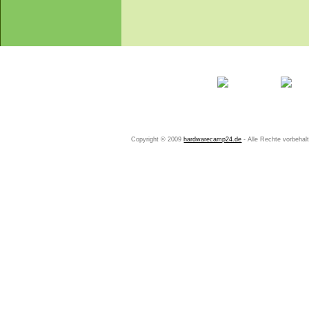
Startseite
Ihr Konto
Copyright © 2009
hardwarecamp24.de
- Alle Rechte vorbeha