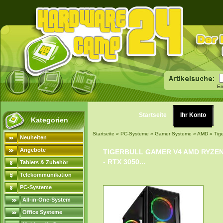
Er
Startseite
Ihr Konto
Kategorien
Startseite
»
PC-Systeme
»
Gamer Systeme
»
AMD
»
Tig
Neuheiten
Angebote
TIGERBULL GAMER V4 AMD RYZEN 
- RTX 3050...
Tablets & Zubehör
Telekommunikation
PC-Systeme
All-in-One-System
Office Systeme