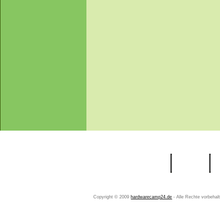
Startseite
Ihr Konto
Copyright © 2009
hardwarecamp24.de
- Alle Rechte vorbeha