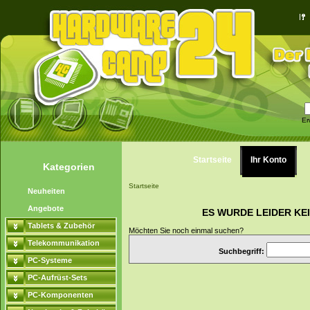
Er
Startseite
Ihr Konto
Kategorien
Startseite
Neuheiten
Angebote
ES WURDE LEIDER KE
Tablets & Zubehör
Möchten Sie noch einmal suchen?
Telekommunikation
Suchbegriff:
PC-Systeme
PC-Aufrüst-Sets
PC-Komponenten