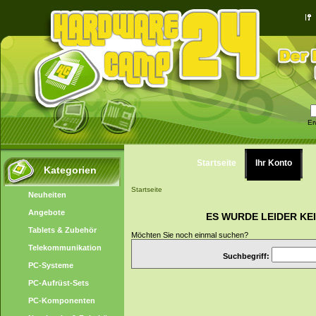
Er
Startseite
Ihr Konto
Kategorien
Startseite
Neuheiten
Angebote
ES WURDE LEIDER KE
Tablets & Zubehör
Möchten Sie noch einmal suchen?
Telekommunikation
Suchbegriff:
PC-Systeme
PC-Aufrüst-Sets
PC-Komponenten