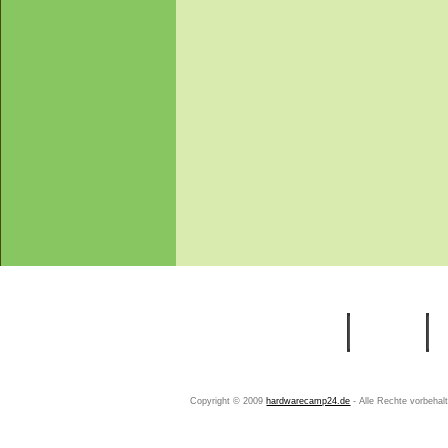
Startseite
Ihr Konto
Copyright © 2009
hardwarecamp24.de
- Alle Rechte vorbeha