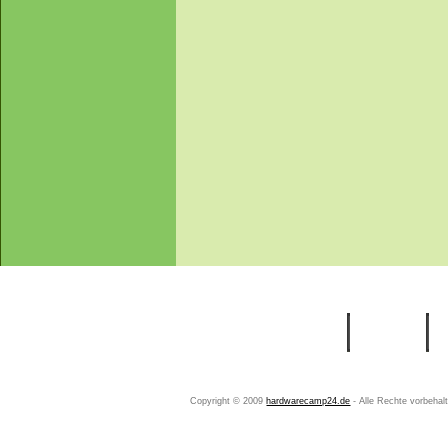
Startseite
Ihr Konto
Copyright © 2009
hardwarecamp24.de
- Alle Rechte vorbeha