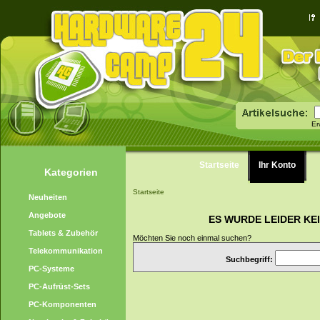
Er
Startseite
Ihr Konto
Kategorien
Startseite
Neuheiten
Angebote
ES WURDE LEIDER KE
Tablets & Zubehör
Möchten Sie noch einmal suchen?
Telekommunikation
Suchbegriff:
PC-Systeme
PC-Aufrüst-Sets
PC-Komponenten