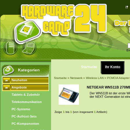
Er
Startseite
Ihr Konto
Kategorien
Startseite
»
Netzwerk
»
Wireless LAN
»
PCMCIA Adapter
Neuheiten
NETGEAR WN511B 270MB
Angebote
Der WN511B ist der erste W
Tablets & Zubehör
der NEXT Generation ist ein
Telekommunikation
PC-Systeme
Zeige
1
bis
1
(von insgesamt
1
Artikeln)
PC-Aufrüst-Sets
PC-Komponenten