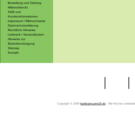
Bestellung und Zahlung
Widerrufsrecht
AGB und
Kundeninformationen
Impressum / Bildnachweise
Datenschutzerklärung
Rechtliche Hinweise
Lieferzeit / Versandkosten
Hinweise zur
Batterieentsorgung
Sitemap
Kontakt
Startseite
Ihr Konto
Copyright © 2009
hardwarecamp24.de
- Alle Rechte vorbeha