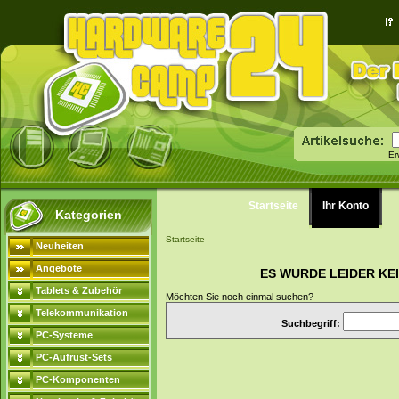
Er
Startseite
Ihr Konto
Kategorien
Startseite
Neuheiten
Angebote
ES WURDE LEIDER KE
Tablets & Zubehör
Möchten Sie noch einmal suchen?
Telekommunikation
Suchbegriff:
PC-Systeme
PC-Aufrüst-Sets
PC-Komponenten