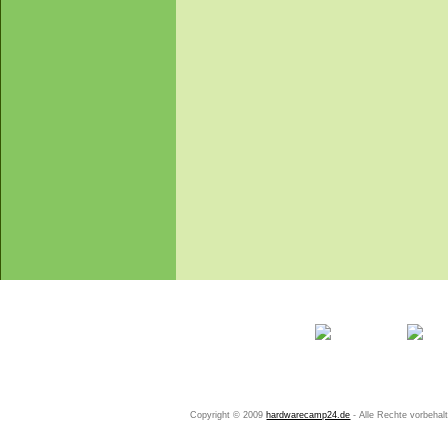
Startseite
Ihr Konto
Copyright © 2009
hardwarecamp24.de
- Alle Rechte vorbeha