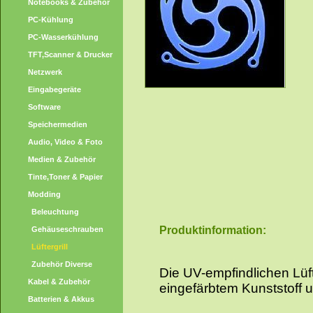
Notebooks & Zubehör
PC-Kühlung
PC-Wasserkühlung
TFT,Scanner & Drucker
Netzwerk
Eingabegeräte
Software
Speichermedien
Audio, Video & Foto
Medien & Zubehör
Tinte,Toner & Papier
Modding
Beleuchtung
Produktinformation:
Gehäuseschrauben
Lüftergrill
Zubehör Diverse
Die UV-empfindlichen Lüft
Kabel & Zubehör
eingefärbtem Kunststoff u
Batterien & Akkus