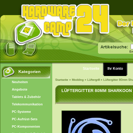
Er
Startseite
Ihr Konto
Kategorien
Startseite
»
Modding
»
Lüftergrill
»
Lüftergitter 80mm Sh
Neuheiten
Angebote
LÜFTERGITTER 80MM SHARKOON 
Tablets & Zubehör
Telekommunikation
PC-Systeme
PC-Aufrüst-Sets
PC-Komponenten