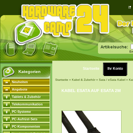
Er
Startseite
Ihr Konto
Kategorien
Startseite
»
Kabel & Zubehör
»
Sata / eSata Kabel
»
Ka
Neuheiten
Angebote
KABEL ESATA AUF ESATA 2M
Tablets & Zubehör
Telekommunikation
PC-Systeme
PC-Aufrüst-Sets
PC-Komponenten