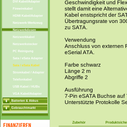
Geschwindigkeit und Flexib
DVI Kabel/Adapter
stellt damit eine Alterna
Firewirekabel
Kabel enstspricht der SAT
HDMI Kabel/Adapter
Übertragungsrate von 30
Netzwerk-Werkzeug
zu SATA.
Netzwerkdosen
Netzwerkkabel
Verwendung
Netzwerkstecker
Anschluss von externen 
PC Reinigung
eSerial ATA.
Sata / eSata Adapter
Farbe schwarz
Sata / eSata Kabel
Länge 2 m
Stromkabel / Adapter
Abgriffe 2
Telefonkabel
USB Kabel / HUBs
Ausführung
VGA Kabel/Adapter
7-Pin eSATA Buchse auf
Batterien & Akkus
Unterstützte Protokolle S
Gebrauchtmarkt
Zubehör
Produktsiche