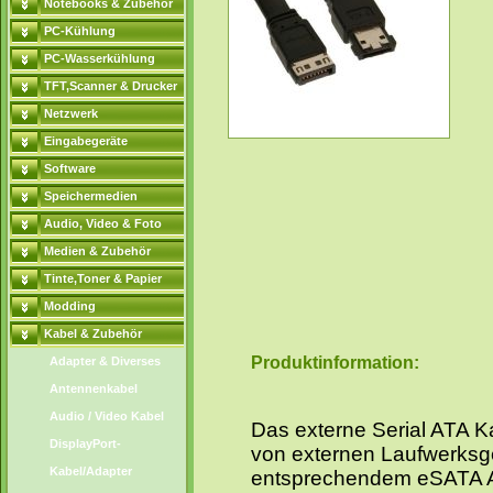
Notebooks & Zubehör
PC-Kühlung
PC-Wasserkühlung
TFT,Scanner & Drucker
Netzwerk
Eingabegeräte
Software
Speichermedien
Audio, Video & Foto
Medien & Zubehör
Tinte,Toner & Papier
Modding
Kabel & Zubehör
Produktinformation:
Adapter & Diverses
Antennenkabel
Audio / Video Kabel
Das externe Serial ATA K
DisplayPort-
von externen Laufwerks
Kabel/Adapter
entsprechendem eSATA An