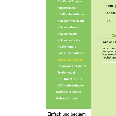
DVI Kabel/Adapter
intern, 
Firewirekabel
Kabellä
HDMI Kabel/Adapter
45 cm
Netzwerk-Werkzeug
Netzwerkdosen
Netzwerkkabel
Zu
Netzwerkstecker
Wählen Si
PC Reinigung
In der unt
entspreche
Sata / eSata Adapter
Warenkorb 
nocheinma
Sata / eSata Kabel
Stromkabel / Adapter
Telefonkabel
USB Kabel / HUBs
VGA Kabel/Adapter
Batterien & Akkus
Gebrauchtmarkt