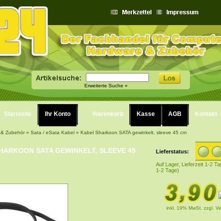
Erweiterte Suche »
Startseite
Ihr Konto
Warenkorb
Kasse
AGB
Kontakt
 & Zubehör
»
Sata / eSata Kabel
»
Kabel Sharkoon SATA gewinkelt, sleeve 45 cm
HARKOON SATA GEWINKELT, SLEEVE 45
Lieferstatus:
Auf Lager, Lieferzeit 1-2 Ta
1-2 Tage)
inkl. 19% MwSt.
zzgl. V