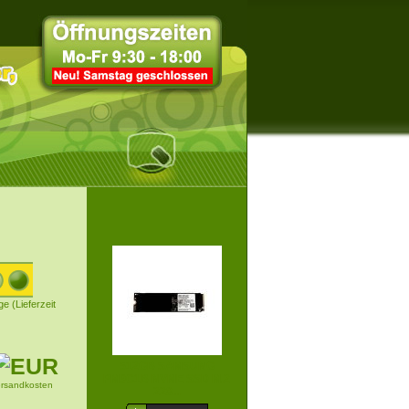
ge (Lieferzeit
512GB SAMSUNG
PM9C1B NVME SSD M.2
ersandkosten
228...