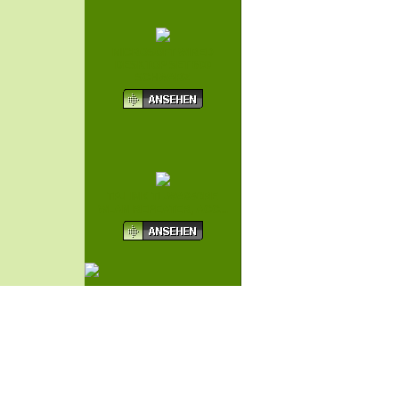
MICROSOFT WIRED
DESKTOP SET 600
SCHWARZ
TP-LINK TL-WA850RE
WLAN REPEATER, ACC...
takt