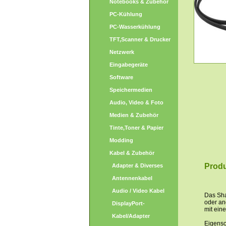
Notebooks & Zubehör
PC-Kühlung
PC-Wasserkühlung
TFT,Scanner & Drucker
Netzwerk
Eingabegeräte
Software
Speichermedien
Audio, Video & Foto
Medien & Zubehör
Tinte,Toner & Papier
Modding
Kabel & Zubehör
Produ
Adapter & Diverses
Antennenkabel
Audio / Video Kabel
Das Sha
oder an
DisplayPort-
mit ein
Kabel/Adapter
Eigensc