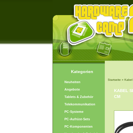
Kategorien
Startseite
»
Kabel
Neuheiten
Angebote
KABEL S
CM
Tablets & Zubehör
Telekommunikation
PC-Systeme
PC-Aufrüst-Sets
PC-Komponenten