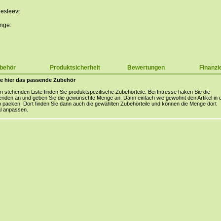
gesleevt
nge:
behör
Produktsicherheit
Bewertungen
Finanzi
e hier das passende Zubehör
en stehenden Liste finden Sie produktspezifische Zubehörteile. Bei Intresse haken Sie die
nden an und geben Sie die gewünschte Menge an. Dann einfach wie gewohnt den Artikel in 
packen. Dort finden Sie dann auch die gewählten Zubehörteile und können die Menge dort
l anpassen.