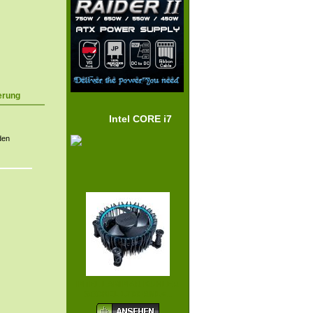
erung
Intel CORE i7
den
INTEL LAMINAR KÜHLER
SOCKEL 1700 RM1<...