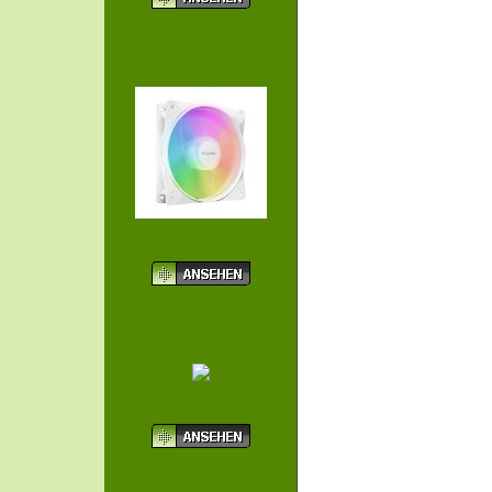
BE QUIET! LÜFTER LIGHT
WINGS LX REVER...
TRANSCEND MICROSDHC
TRANSFLASH CARD 3...