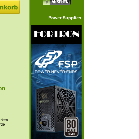
Power Supplies
on
erken
rde