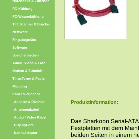
Notebooks & Zubehör
PC-Kühlung
PC-Wasserkühlung
TFT,Scanner & Drucker
Netzwerk
Eingabegeräte
Software
Speichermedien
Audio, Video & Foto
Medien & Zubehör
Tinte,Toner & Papier
Modding
Kabel & Zubehör
Produktinformation:
Adapter & Diverses
Antennenkabel
Audio / Video Kabel
Das Sharkoon Serial-ATA 
DisplayPort-
Festplatten mit dem Main
Kabel/Adapter
beiden Seiten in einem he