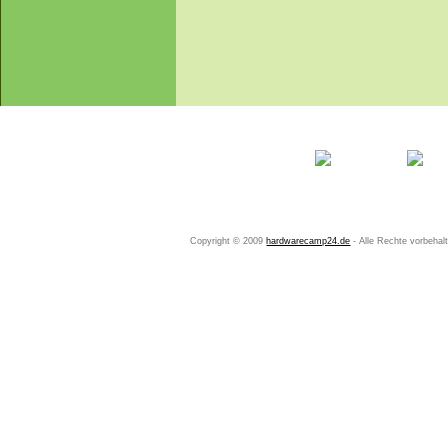
Startseite
Ihr Konto
Copyright © 2009
hardwarecamp24.de
- Alle Rechte vorbeha