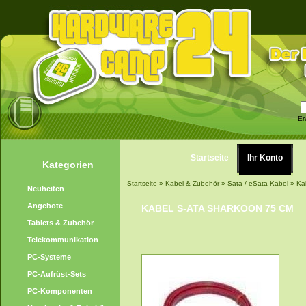
Er
Startseite
Ihr Konto
Kategorien
Startseite
»
Kabel & Zubehör
»
Sata / eSata Kabel
»
Ka
Neuheiten
Angebote
KABEL S-ATA SHARKOON 75 CM
Tablets & Zubehör
Telekommunikation
PC-Systeme
PC-Aufrüst-Sets
PC-Komponenten