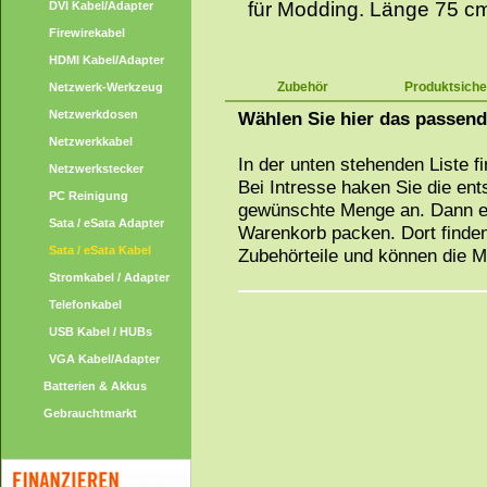
für Modding. Länge 75 c
DVI Kabel/Adapter
Firewirekabel
HDMI Kabel/Adapter
Zubehör
Produktsiche
Netzwerk-Werkzeug
Netzwerkdosen
Wählen Sie hier das passen
Netzwerkkabel
In der unten stehenden Liste f
Netzwerkstecker
Bei Intresse haken Sie die en
PC Reinigung
gewünschte Menge an. Dann ei
Sata / eSata Adapter
Warenkorb packen. Dort finden
Sata / eSata Kabel
Zubehörteile und können die 
Stromkabel / Adapter
Telefonkabel
USB Kabel / HUBs
VGA Kabel/Adapter
Batterien & Akkus
Gebrauchtmarkt