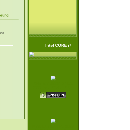
erung
den
Intel CORE i7
CHERRY DESKTOP DC
2000 DEUTSCH - USB ...
INTEL LAMINAR KÜHLER