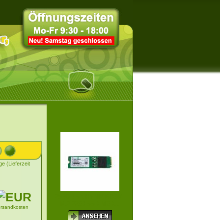
ge (Lieferzeit
256GB SK HYNIX BC901
M.2 2280 SSD MOD...
ersandkosten