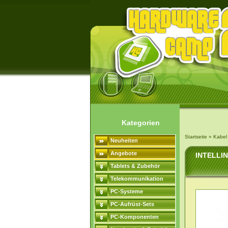
Kategorien
Startseite
»
Kabel
Neuheiten
Angebote
INTELLIN
Tablets & Zubehör
Telekommunikation
PC-Systeme
PC-Aufrüst-Sets
PC-Komponenten