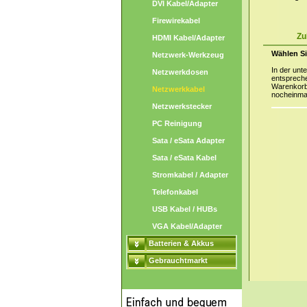
DVI Kabel/Adapter
Firewirekabel
Zu
HDMI Kabel/Adapter
Wählen Si
Netzwerk-Werkzeug
In der unt
Netzwerkdosen
entspreche
Warenkorb 
Netzwerkkabel
nocheinma
Netzwerkstecker
PC Reinigung
Sata / eSata Adapter
Sata / eSata Kabel
Stromkabel / Adapter
Telefonkabel
USB Kabel / HUBs
VGA Kabel/Adapter
Batterien & Akkus
Gebrauchtmarkt