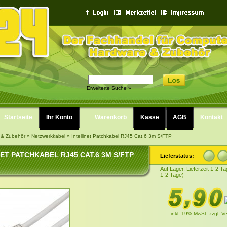
Erweiterte Suche »
Startseite
Ihr Konto
Warenkorb
Kasse
AGB
Kontakt
 & Zubehör
»
Netzwerkkabel
»
Intellinet Patchkabel RJ45 Cat.6 3m S/FTP
ET PATCHKABEL RJ45 CAT.6 3M S/FTP
Lieferstatus:
Auf Lager, Lieferzeit 1-2 Ta
1-2 Tage)
inkl. 19% MwSt.
zzgl. V