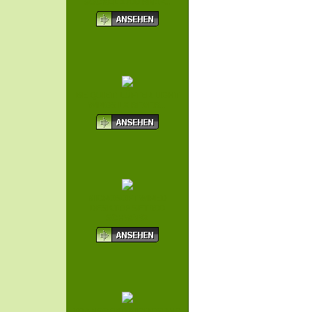
SOCKEL 1700 RM1<...
BE QUIET! LÜFTER LIGHT
WINGS LX REVER...
MICROSOFT WIRED
DESKTOP SET 600
SCHWARZ
TRANSCEND MICROSDHC