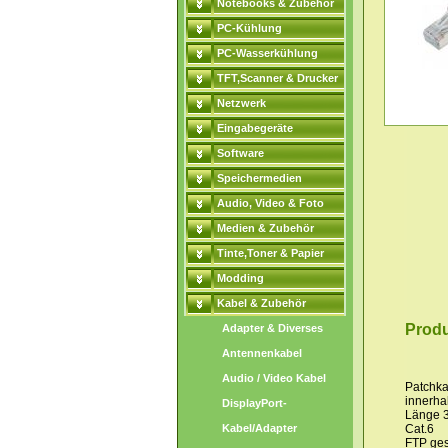
Notebooks & Zubehör
PC-Kühlung
PC-Wasserkühlung
TFT,Scanner & Drucker
Netzwerk
Eingabegeräte
Software
Speichermedien
Audio, Video & Foto
Medien & Zubehör
Tinte,Toner & Papier
Modding
Kabel & Zubehör
Produ
Adapter & Diverses
Antennenkabel
Audio / Video Kabel
Patchka
innerha
DisplayPort-
Länge 
Kabel/Adapter
Cat.6
FTP ges