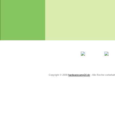
Startseite
Ihr Konto
Copyright © 2009
hardwarecamp24.de
- Alle Rechte vorbeha