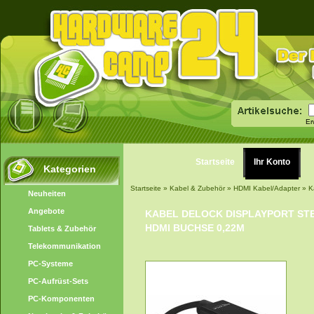
Er
Startseite
Ihr Konto
Kategorien
Startseite
»
Kabel & Zubehör
»
HDMI Kabel/Adapter
»
K
Neuheiten
Angebote
KABEL DELOCK DISPLAYPORT ST
HDMI BUCHSE 0,22M
Tablets & Zubehör
Telekommunikation
PC-Systeme
PC-Aufrüst-Sets
PC-Komponenten