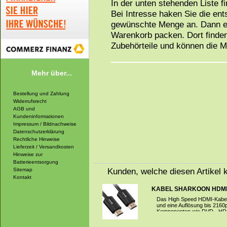
In der unten stehenden Liste f
Bei Intresse haken Sie die en
gewünschte Menge an. Dann ei
Warenkorb packen. Dort finden
Zubehörteile und können die 
Mehr über...
Bestellung und Zahlung
Widerrufsrecht
AGB und
Kundeninformationen
Impressum / Bildnachweise
Datenschutzerklärung
Rechtliche Hinweise
Lieferzeit / Versandkosten
Hinweise zur
Batterieentsorgung
Kunden, welche diesen Artikel k
Sitemap
Kontakt
KABEL SHARKOON HDMI 2
Das High Speed HDMI-Kabel 
und eine Auflösung bis 2160p 
Komponenten wie DVD-, HD-D