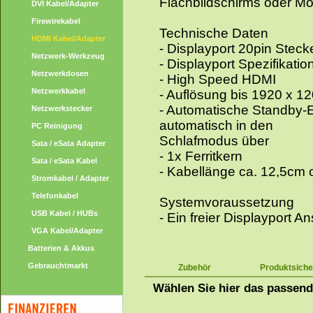
Flachbildschirms oder Mon
DVI Kabel/Adapter
Firewirekabel
Technische Daten
HDMI Kabel/Adapter
- Displayport 20pin Stec
Netzwerk-Werkzeug
- Displayport Spezifikatio
Netzwerkdosen
- High Speed HDMI
Netzwerkkabel
- Auflösung bis 1920 x 
- Automatische Standby-
Netzwerkstecker
automatisch in den
PC Reinigung
Schlafmodus über
Sata / eSata Adapter
- 1x Ferritkern
Sata / eSata Kabel
- Kabellänge ca. 12,5cm
Stromkabel / Adapter
Telefonkabel
Systemvoraussetzung
USB Kabel / HUBs
- Ein freier Displayport A
VGA Kabel/Adapter
Batterien & Akkus
Gebrauchtmarkt
Zubehör
Produktsiche
Wählen Sie hier das passen