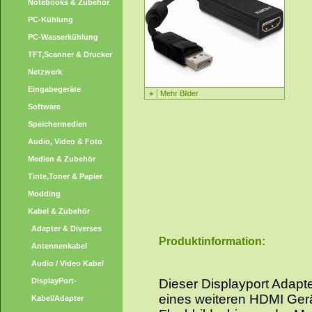
Notebooks & Zubehör
PC-Kühlung
PC-Wasserkühlung
TFT,Scanner & Drucker
Netzwerk
Eingabegeräte
+
Mehr Bilder
Software
Speichermedien
Audio, Video & Foto
Medien & Zubehör
Tinte,Toner & Papier
Modding
Kabel & Zubehör
Adapter & Diverses
Produktinformation:
Antennenkabel
Audio / Video Kabel
DisplayPort-
Dieser Displayport Adapt
eines weiteren HDMI Gerä
Kabel/Adapter