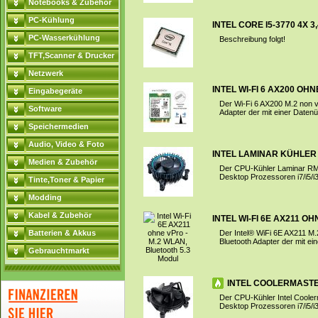
Notebooks & Zubehör
PC-Kühlung
INTEL CORE I5-3770 4X 
PC-Wasserkühlung
Beschreibung folgt!
TFT,Scanner & Drucker
Netzwerk
INTEL WI-FI 6 AX200 OHN
Eingabegeräte
Der Wi-Fi 6 AX200 M.2 non vP
Software
Adapter der mit einer Datenü
Speichermedien
Audio, Video & Foto
INTEL LAMINAR KÜHLER 
Medien & Zubehör
Der CPU-Kühler Laminar RM1
Desktop Prozessoren i7/i5/i
Tinte,Toner & Papier
Modding
Kabel & Zubehör
INTEL WI-FI 6E AX211 O
Batterien & Akkus
Der Intel® WiFi 6E AX211 M.
Bluetooth Adapter der mit ei
Gebrauchtmarkt
INTEL COOLERMASTER
Der CPU-Kühler Intel Cooler
Desktop Prozessoren i7/i5/i3