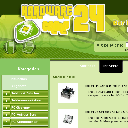
Er
Startseite
Ihr Konto
Kategorien
Startseite
»
Intel
Neuheiten
INTEL BOXED K?HLER S
Angebote
Dieser Standard-L?fter f?r d
Tablets & Zubehör
entsprechender Intel? Core? 
Telekommunikation
PC-Systeme
INTEL® XEON® 5140 2X
PC-Aufrüst-Sets
Die Intel-Xeon-Serie auf Basi
von 64-Bit-Mikroprozessoren
PC-Komponenten