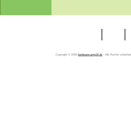
Startseite
Ihr Konto
Copyright © 2009
hardwarecamp24.de
- Alle Rechte vorbeha