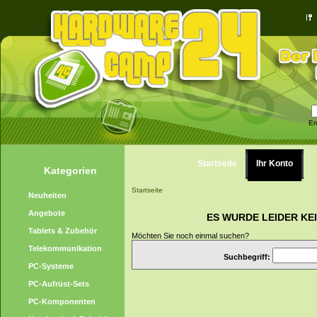
Er
Startseite
Ihr Konto
Kategorien
Startseite
Neuheiten
Angebote
ES WURDE LEIDER KE
Tablets & Zubehör
Möchten Sie noch einmal suchen?
Telekommunikation
Suchbegriff:
PC-Systeme
PC-Aufrüst-Sets
PC-Komponenten