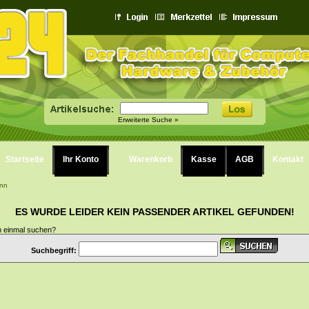
Erweiterte Suche »
Startseite
Ihr Konto
Warenkorb
Kasse
AGB
Kontakt
nn
ES WURDE LEIDER KEIN PASSENDER ARTIKEL GEFUNDEN!
h einmal suchen?
Suchbegriff: