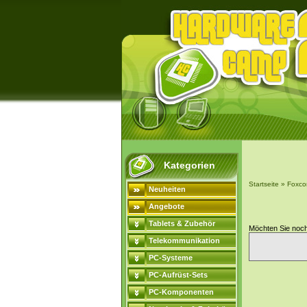
Kategorien
Startseite
»
Foxco
Neuheiten
Angebote
Tablets & Zubehör
Möchten Sie noc
Telekommunikation
PC-Systeme
PC-Aufrüst-Sets
PC-Komponenten