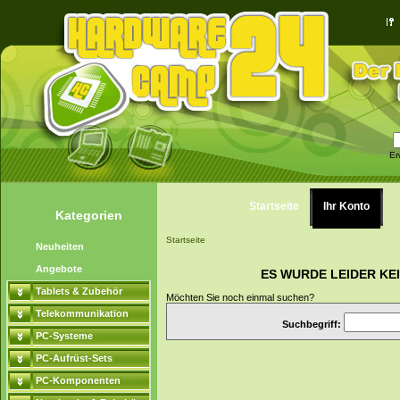
Er
Startseite
Ihr Konto
Kategorien
Startseite
Neuheiten
Angebote
ES WURDE LEIDER KE
Tablets & Zubehör
Möchten Sie noch einmal suchen?
Telekommunikation
Suchbegriff:
PC-Systeme
PC-Aufrüst-Sets
PC-Komponenten