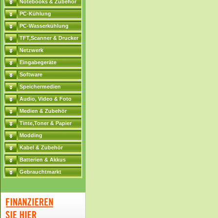
Notebooks & Zubehör
PC-Kühlung
PC-Wasserkühlung
TFT,Scanner & Drucker
Netzwerk
Eingabegeräte
Software
Speichermedien
Audio, Video & Foto
Medien & Zubehör
Tinte,Toner & Papier
Modding
Kabel & Zubehör
Batterien & Akkus
Gebrauchtmarkt