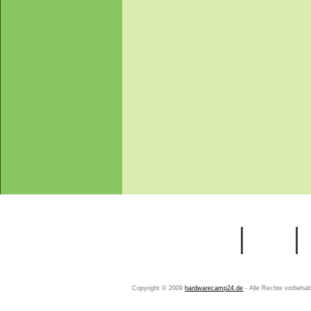
Startseite
Ihr Konto
Copyright © 2009
hardwarecamp24.de
- Alle Rechte vorbeha