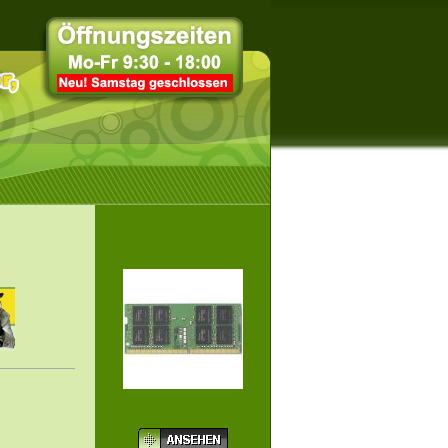
KINGSTON 8 GB SO-DIMM
DDR4-2666 CL19 ...