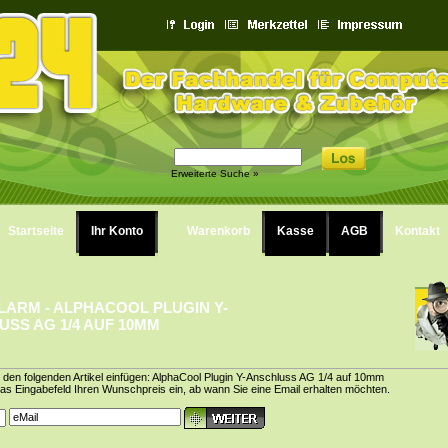
Erweiterte Suche »
Startseite
Ihr Konto
Warenkorb
Kasse
AGB
Kontakt
LARM - ALPHACOOL PLUGIN Y-
SS AG 1/4 AUF 10MM
r den folgenden Artikel einfügen: AlphaCool Plugin Y-Anschluss AG 1/4 auf 10mm
das Eingabefeld Ihren Wunschpreis ein, ab wann Sie eine Email erhalten möchten.