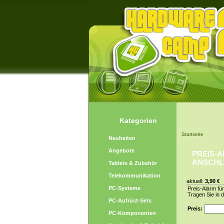
Kategorien
Startseite
Neuheiten
Angebote
PREIS-A
ANSCHLU
Tablets & Zubehör
Telekommunikation
aktuell:
3,90 €
PC-Systeme
Preis-Alarm fü
Tragen Sie in 
PC-Aufrüst-Sets
Preis:
PC-Komponenten