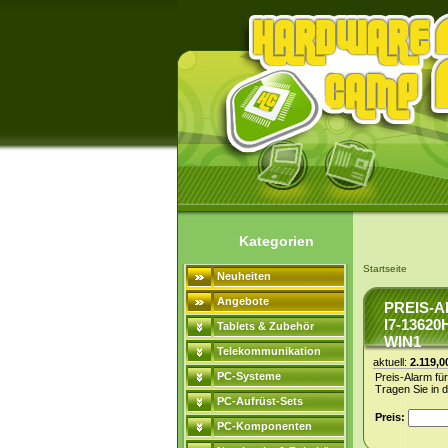
Kategorien
Startseite
Neuheiten
Angebote
PREIS-A
I7-13620
Tablets & Zubehör
WIN1
Telekommunikation
aktuell:
2.119,0
PC-Systeme
Preis-Alarm fü
Tragen Sie in 
PC-Aufrüst-Sets
Preis:
PC-Komponenten