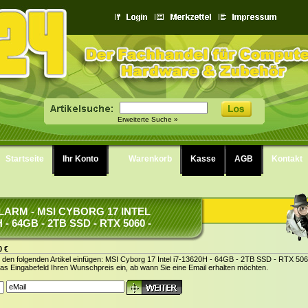
Erweiterte Suche »
Startseite
Ihr Konto
Warenkorb
Kasse
AGB
Kontakt
LARM - MSI CYBORG 17 INTEL
H - 64GB - 2TB SSD - RTX 5060 -
0 €
r den folgenden Artikel einfügen: MSI Cyborg 17 Intel i7-13620H - 64GB - 2TB SSD - RTX 50
das Eingabefeld Ihren Wunschpreis ein, ab wann Sie eine Email erhalten möchten.